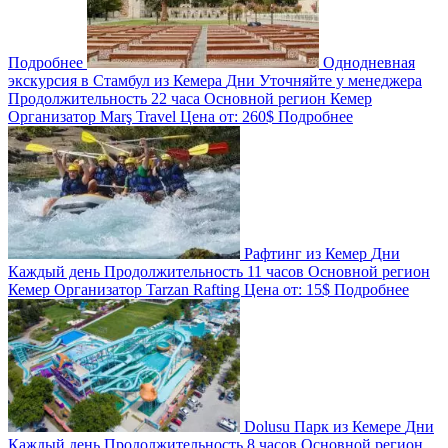
Подробнее
Однодневная
экскурсия в Стамбул из Кемера
Дни
Уточняйте у менеджера
Продолжительность
22 часа
Основной регион
Кемер
Организатор
Marş Travel
Цена от:
260$
Подробнее
Рафтинг из Кемер
Дни
Каждый день
Продолжительность
11 часов
Основной регион
Кемер
Организатор
Tarzan Rafting
Цена от:
15$
Подробнее
Dolusu Парк из Кемере
Дни
Каждый день
Продолжительность
8 часов
Основной регион