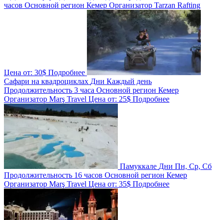
часов
Основной регион
Кемер
Организатор
Tarzan Rafting
Цена от:
30$
Подробнее
Сафари на квадроциклах
Дни
Каждый день
Продолжительность
3 часа
Основной регион
Кемер
Организатор
Marş Travel
Цена от:
25$
Подробнее
Памуккале
Дни
Пн, Ср, Сб
Продолжительность
16 часов
Основной регион
Кемер
Организатор
Marş Travel
Цена от:
35$
Подробнее