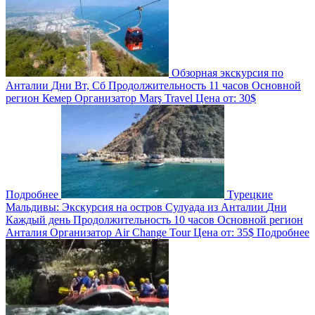
Обзорная экскурсия по
Анталии
Дни
Вт, Сб
Продолжительность
11 часов
Основной
регион
Кемер
Организатор
Marş Travel
Цена от:
30$
Подробнее
Турецкие
Мальдивы: Экскурсия на остров Сулуада из Анталии
Дни
Каждый день
Продолжительность
10 часов
Основной регион
Анталия
Организатор
Air Change Tour
Цена от:
35$
Подробнее