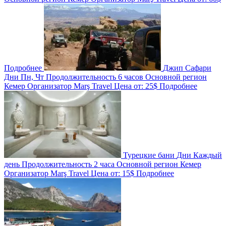
Подробнее
Джип Сафари
Дни
Пн, Чт
Продолжительность
6 часов
Основной регион
Кемер
Организатор
Marş Travel
Цена от:
25$
Подробнее
Турецкие бани
Дни
Каждый
день
Продолжительность
2 часа
Основной регион
Кемер
Организатор
Marş Travel
Цена от:
15$
Подробнее