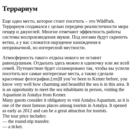
Террариум
Еще одно место, которое стоит посетить – это WildPark.
Террариум создавался с целью передачи реалистичности мира
пещер и джунглей. Многие отмечают эффектность работы
системы воспроизведения звуков. Под ногами будут скрипеть
ветки, а у вас сложится ощущение нахождения в
непривычной, но интересной местности.
Атмосферность такого отдыха никого не оставит
равнодушным. Отдыхать здесь можно в одиночку или же всей
семей. Путешествие будет спланировано так, чтобы вы успели
посетить все самые интересные места, а также сделали
красочные фотографии.[:en]If you’ve been to Kemer before, you
know very well how charming and beautiful the sea is in this area. It
is an opportunity to meet the sea inhabitants in person, visiting the
Aquarium in Antalya from Kemer.
Many guests consider it obligatory to visit Antalya Aquarium, as it is
one of the most famous places among tourists in Antalya. It opened
as early as 2012 and can be a great attraction for tourists.
The tour price includes:
— the round-trip transfer.
— a ticket.