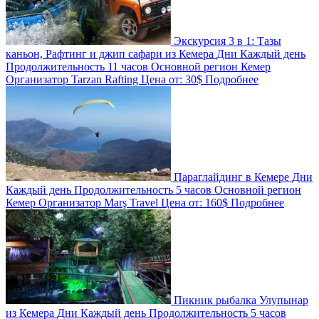
Экскурсия 3 в 1: Тазы
каньон, Рафтинг и джип сафари из Кемера
Дни
Каждый день
Продолжительность
11 часов
Основной регион
Кемер
Организатор
Tarzan Rafting
Цена от:
30$
Подробнее
Параглайдинг в Кемере
Дни
Каждый день
Продолжительность
5 часов
Основной регион
Кемер
Организатор
Marş Travel
Цена от:
160$
Подробнее
Пикник рыбалка Улупынар
из Кемера
Дни
Каждый день
Продолжительность
5 часов