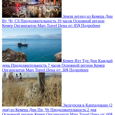
Земля легенд из Кемера
Дни
Вт, Чт, Сб
Продолжительность
10 часов
Основной регион
Кемер
Организатор
Marş Travel
Цена от:
85$
Подробнее
Кемер Яхт Тур
Дни
Каждый
день
Продолжительность
7 часов
Основной регион
Кемер
Организатор
Marş Travel
Цена от:
30$
Подробнее
Экскурсия в Каппадокию (2
дня) из Кемера
Дни
Пн, Чт
Продолжительность
2 дня
Основной регион
Кемер
Организатор
Marş Travel
Цена от:
60$