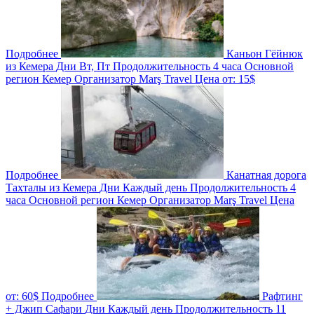
Подробнее
Каньон Гёйнюк
из Кемера
Дни
Вт, Пт
Продолжительность
4 часа
Основной
регион
Кемер
Организатор
Marş Travel
Цена от:
15$
Подробнее
Канатная дорога
Тахталы из Кемера
Дни
Каждый день
Продолжительность
4
часа
Основной регион
Кемер
Организатор
Marş Travel
Цена
от:
60$
Подробнее
Рафтинг
+ Джип Cафари
Дни
Каждый день
Продолжительность
11