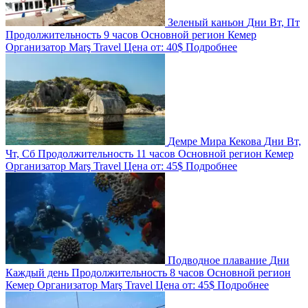
Зеленый каньон
Дни
Вт, Пт
Продолжительность
9 часов
Основной регион
Кемер
Организатор
Marş Travel
Цена от:
40$
Подробнее
Демре Мира Кекова
Дни
Вт,
Чт, Сб
Продолжительность
11 часов
Основной регион
Кемер
Организатор
Marş Travel
Цена от:
45$
Подробнее
Подводное плавание
Дни
Каждый день
Продолжительность
8 часов
Основной регион
Кемер
Организатор
Marş Travel
Цена от:
45$
Подробнее