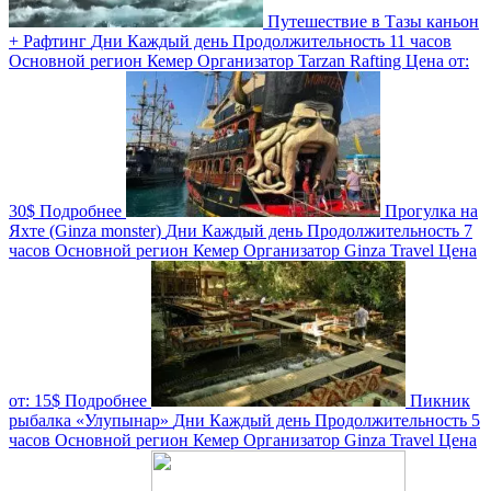
Путешествие в Тазы каньон
+ Рафтинг
Дни
Каждый день
Продолжительность
11 часов
Основной регион
Кемер
Организатор
Tarzan Rafting
Цена от:
30$
Подробнее
Прогулка на
Яхте (Ginza monster)
Дни
Каждый день
Продолжительность
7
часов
Основной регион
Кемер
Организатор
Ginza Travel
Цена
от:
15$
Подробнее
Пикник
рыбалка «Улупынар»
Дни
Каждый день
Продолжительность
5
часов
Основной регион
Кемер
Организатор
Ginza Travel
Цена