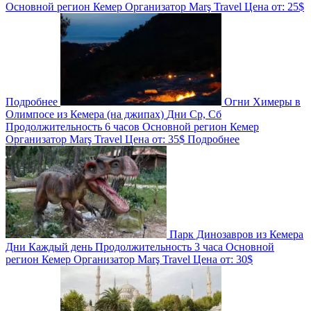
Основной регион
Кемер
Организатор
Marş Travel
Цена от:
25$
Подробнее
Огни Химеры в
Олимпосе из Кемера (на джипах)
Дни
Ср, Сб
Продолжительность
6 часов
Основной регион
Кемер
Организатор
Marş Travel
Цена от:
35$
Подробнее
Парк Динозавров из Кемера
Дни
Каждый день
Продолжительность
3 часа
Основной
регион
Кемер
Организатор
Marş Travel
Цена от:
30$