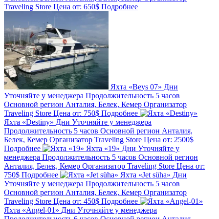
Traveling Store
Цена от:
650$
Подробнее
Яхта «Beys 07»
Дни
Уточняйте у менеджера
Продолжительность
5 часов
Основной регион
Анталия, Белек, Кемер
Организатор
Traveling Store
Цена от:
750$
Подробнее
Яхта «Destiny»
Дни
Уточняйте у менеджера
Продолжительность
5 часов
Основной регион
Анталия,
Белек, Кемер
Организатор
Traveling Store
Цена от:
2500$
Подробнее
Яхта «19»
Дни
Уточняйте у
менеджера
Продолжительность
5 часов
Основной регион
Анталия, Белек, Кемер
Организатор
Traveling Store
Цена от:
750$
Подробнее
Яхта «Jet süha»
Дни
Уточняйте у менеджера
Продолжительность
5 часов
Основной регион
Анталия, Белек, Кемер
Организатор
Traveling Store
Цена от:
450$
Подробнее
Яхта «Angel-01»
Дни
Уточняйте у менеджера
Продолжительность
6 часов
Основной регион
Анталия,