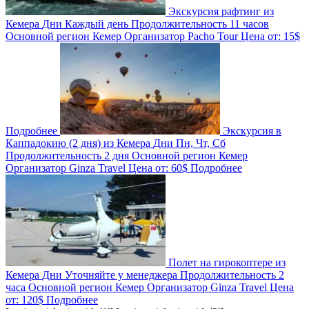
Экскурсия рафтинг из
Кемера
Дни
Каждый день
Продолжительность
11 часов
Основной регион
Кемер
Организатор
Pacho Tour
Цена от:
15$
Подробнее
Экскурсия в
Каппадокию (2 дня) из Кемера
Дни
Пн, Чт, Сб
Продолжительность
2 дня
Основной регион
Кемер
Организатор
Ginza Travel
Цена от:
60$
Подробнее
Полет на гирокоптере из
Кемера
Дни
Уточняйте у менеджера
Продолжительность
2
часа
Основной регион
Кемер
Организатор
Ginza Travel
Цена
от:
120$
Подробнее