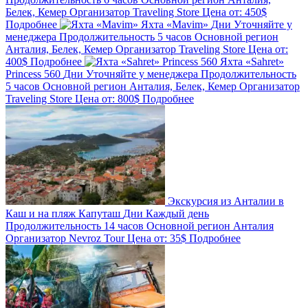
Белек, Кемер
Организатор
Traveling Store
Цена от:
450$
Подробнее
Яхта «Mavim»
Дни
Уточняйте у
менеджера
Продолжительность
5 часов
Основной регион
Анталия, Белек, Кемер
Организатор
Traveling Store
Цена от:
400$
Подробнее
Яхта «Sahret»
Princess 560
Дни
Уточняйте у менеджера
Продолжительность
5 часов
Основной регион
Анталия, Белек, Кемер
Организатор
Traveling Store
Цена от:
800$
Подробнее
Экскурсия из Анталии в
Каш и на пляж Капуташ
Дни
Каждый день
Продолжительность
14 часов
Основной регион
Анталия
Организатор
Nevroz Tour
Цена от:
35$
Подробнее