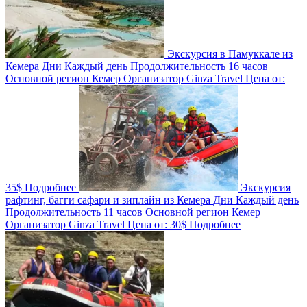
Экскурсия в Памуккале из
Кемера
Дни
Каждый день
Продолжительность
16 часов
Основной регион
Кемер
Организатор
Ginza Travel
Цена от:
35$
Подробнее
Экскурсия
рафтинг, багги сафари и зиплайн из Кемера
Дни
Каждый день
Продолжительность
11 часов
Основной регион
Кемер
Организатор
Ginza Travel
Цена от:
30$
Подробнее