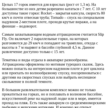
Целых 17 горок имеется для взрослых (рост от 1,3 м). На
большинстве из них детям разрешено кататься с 7 лет. С 10 лет
доступны такие горки: Rocket – закрытая капсула, скорость 80
км/ч и почти отвесная труба; Tornado – спуск на специальном
надувном 2-местном плоте, проходя крутые виражи, а на
финише – водоворот.
Самым захватывающим водным аттракционом считается Slip
Fly. Он включает 2 параллельные горки, на которых
разгоняются до 29 км/ч и попадают на трамплин, откуда с
высоты в 7 м ныряют в бассейн глубиной 4,5 м. Данное
развлечение доступно только с 15 лет.
Тематика и виды отдыха в аквапарке разнообразны.
Аттракционы оформлены по мотивам турецких сказок. Здесь
можно попасть на интересном надувном плоте в рот циклопа
или проехать по волнообразному спуску, посоревноваться с
другими на скоростных спусках или выбрать неспешное
скольжение в полной темноте.
В большом развлекательном комплексе можно не только
прокатиться на горках, но и поплавать в волновом бассейне,
искусственной реке на надувной лодке или в море, имеется
проход на пляж. Есть также аквариум со средиземноморскими
рыбками и морскими котиками. И конечно же открыт