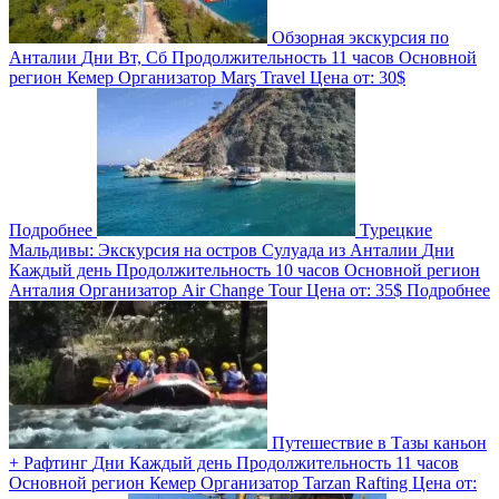
Обзорная экскурсия по
Анталии
Дни
Вт, Сб
Продолжительность
11 часов
Основной
регион
Кемер
Организатор
Marş Travel
Цена от:
30$
Подробнее
Турецкие
Мальдивы: Экскурсия на остров Сулуада из Анталии
Дни
Каждый день
Продолжительность
10 часов
Основной регион
Анталия
Организатор
Air Change Tour
Цена от:
35$
Подробнее
Путешествие в Тазы каньон
+ Рафтинг
Дни
Каждый день
Продолжительность
11 часов
Основной регион
Кемер
Организатор
Tarzan Rafting
Цена от: