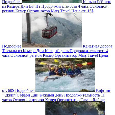
Подробнее
Каньон Гёйнюк
из Кемера
Дни
Вт, Пт
Продолжительность
4 часа
Основной
регион
Кемер
Организатор
Marş Travel
Цена от:
15$
Подробнее
Канатная дорога
Тахталы из Кемера
Дни
Каждый день
Продолжительность
4
часа
Основной регион
Кемер
Организатор
Marş Travel
Цена
от:
60$
Подробнее
Рафтинг
+ Джип Cафари
Дни
Каждый день
Продолжительность
11
часов
Основной регион
Кемер
Организатор
Tarzan Rafting