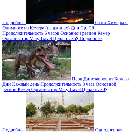
Подробнее
Огни Химеры в
Олимпосе из Кемера (на джипах)
Дни
Ср, Сб
Продолжительность
6 часов
Основной регион
Кемер
Организатор
Marş Travel
Цена от:
35$
Подробнее
Парк Динозавров из Кемера
Дни
Каждый день
Продолжительность
3 часа
Основной
регион
Кемер
Организатор
Marş Travel
Цена от:
30$
Подробнее
Однодневная