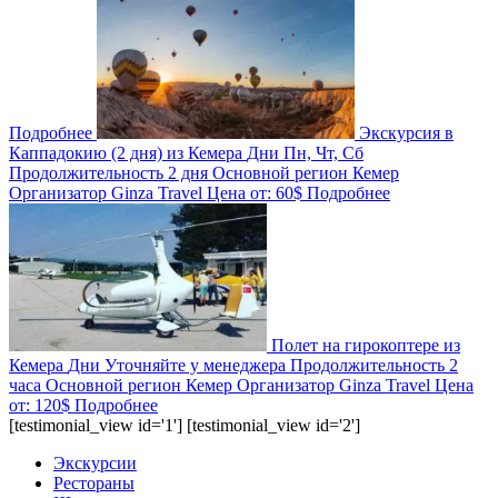
Подробнее
Экскурсия в
Каппадокию (2 дня) из Кемера
Дни
Пн, Чт, Сб
Продолжительность
2 дня
Основной регион
Кемер
Организатор
Ginza Travel
Цена от:
60$
Подробнее
Полет на гирокоптере из
Кемера
Дни
Уточняйте у менеджера
Продолжительность
2
часа
Основной регион
Кемер
Организатор
Ginza Travel
Цена
от:
120$
Подробнее
[testimonial_view id='1'] [testimonial_view id='2']
Экскурсии
Рестораны