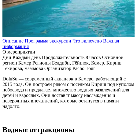
Описание
Программа экскурсии
Что включено
Важная
информация
О мероприятии
Дни
Каждый день
Продолжительность
8 часов
Основной
регион
Кемер
Регионы
Белдиби, Гёйнюк, Кемер, Кириш,
Текирова, Чамьюва
Организатор
Pacho Tour
DoluSu — современный аквапарк в Кемере, работающий с
2015 года. Он построен рядом с поселком Кириш под куполом
небосвода и предлагает множество водных развлечений для
детей и взрослых. Они доставят массу наслаждения и
невероятных впечатлений, которые останутся в памяти
надолго.
Водные аттракционы