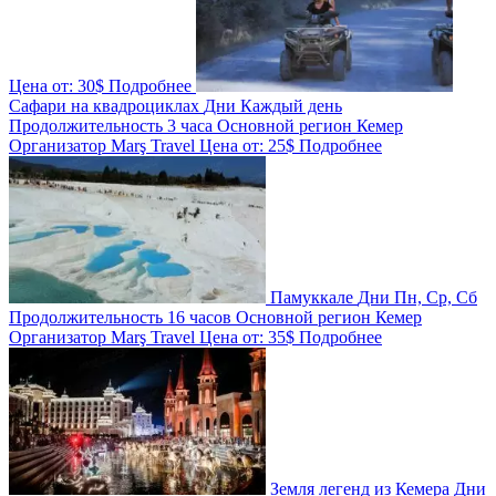
Цена от:
30$
Подробнее
Сафари на квадроциклах
Дни
Каждый день
Продолжительность
3 часа
Основной регион
Кемер
Организатор
Marş Travel
Цена от:
25$
Подробнее
Памуккале
Дни
Пн, Ср, Сб
Продолжительность
16 часов
Основной регион
Кемер
Организатор
Marş Travel
Цена от:
35$
Подробнее
Земля легенд из Кемера
Дни