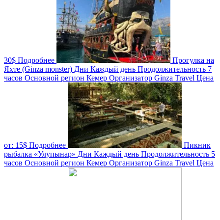
30$
Подробнее
Прогулка на
Яхте (Ginza monster)
Дни
Каждый день
Продолжительность
7
часов
Основной регион
Кемер
Организатор
Ginza Travel
Цена
от:
15$
Подробнее
Пикник
рыбалка «Улупынар»
Дни
Каждый день
Продолжительность
5
часов
Основной регион
Кемер
Организатор
Ginza Travel
Цена