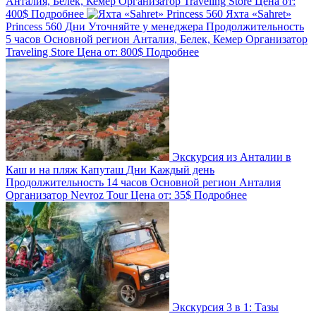
Анталия, Белек, Кемер
Организатор
Traveling Store
Цена от:
400$
Подробнее
Яхта «Sahret»
Princess 560
Дни
Уточняйте у менеджера
Продолжительность
5 часов
Основной регион
Анталия, Белек, Кемер
Организатор
Traveling Store
Цена от:
800$
Подробнее
Экскурсия из Анталии в
Каш и на пляж Капуташ
Дни
Каждый день
Продолжительность
14 часов
Основной регион
Анталия
Организатор
Nevroz Tour
Цена от:
35$
Подробнее
Экскурсия 3 в 1: Тазы