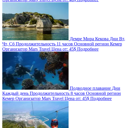
Демре Мира Кекова
Дни
Вт,
Чт, Сб
Продолжительность
11 часов
Основной регион
Кемер
Организатор
Marş Travel
Цена от:
45$
Подробнее
Подводное плавание
Дни
Каждый день
Продолжительность
8 часов
Основной регион
Кемер
Организатор
Marş Travel
Цена от:
45$
Подробнее