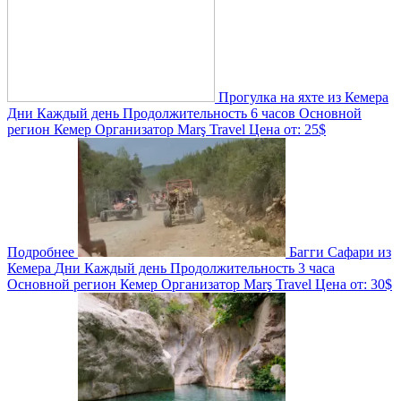
Прогулка на яхте из Кемера
Дни
Каждый день
Продолжительность
6 часов
Основной
регион
Кемер
Организатор
Marş Travel
Цена от:
25$
Подробнее
Багги Сафари из
Кемера
Дни
Каждый день
Продолжительность
3 часа
Основной регион
Кемер
Организатор
Marş Travel
Цена от:
30$