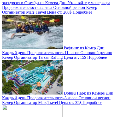
экскурсия в Стамбул из Кемера
Дни
Уточняйте у менеджера
Продолжительность
22 часа
Основной регион
Кемер
Организатор
Marş Travel
Цена от:
260$
Подробнее
Рафтинг из Кемер
Дни
Каждый день
Продолжительность
11 часов
Основной регион
Кемер
Организатор
Tarzan Rafting
Цена от:
15$
Подробнее
Dolusu Парк из Кемере
Дни
Каждый день
Продолжительность
8 часов
Основной регион
Кемер
Организатор
Marş Travel
Цена от:
35$
Подробнее