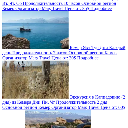
Вт, Чт, Сб
Продолжительность
10 часов
Основной регион
Кемер
Организатор
Marş Travel
Цена от:
85$
Подробнее
Кемер Яхт Тур
Дни
Каждый
день
Продолжительность
7 часов
Основной регион
Кемер
Организатор
Marş Travel
Цена от:
30$
Подробнее
Экскурсия в Каппадокию (2
дня) из Кемера
Дни
Пн, Чт
Продолжительность
2 дня
Основной регион
Кемер
Организатор
Marş Travel
Цена от:
60$