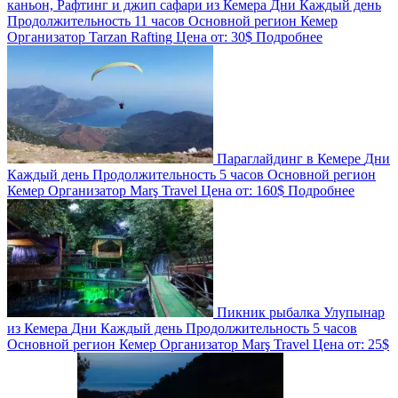
каньон, Рафтинг и джип сафари из Кемера
Дни
Каждый день
Продолжительность
11 часов
Основной регион
Кемер
Организатор
Tarzan Rafting
Цена от:
30$
Подробнее
Параглайдинг в Кемере
Дни
Каждый день
Продолжительность
5 часов
Основной регион
Кемер
Организатор
Marş Travel
Цена от:
160$
Подробнее
Пикник рыбалка Улупынар
из Кемера
Дни
Каждый день
Продолжительность
5 часов
Основной регион
Кемер
Организатор
Marş Travel
Цена от:
25$