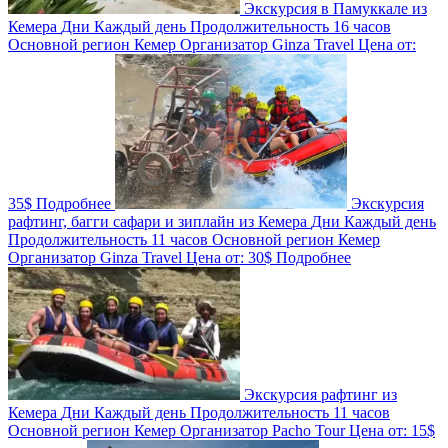
Экскурсия в Памуккале из
Кемера
Дни
Каждый день
Продолжительность
16 часов
Основной регион
Кемер
Организатор
Ginza Travel
Цена от:
35$
Подробнее
Экскурсия
рафтинг, багги сафари и зиплайн из Кемера
Дни
Каждый день
Продолжительность
11 часов
Основной регион
Кемер
Организатор
Ginza Travel
Цена от:
30$
Подробнее
Экскурсия рафтинг из
Кемера
Дни
Каждый день
Продолжительность
11 часов
Основной регион
Кемер
Организатор
Pacho Tour
Цена от:
15$