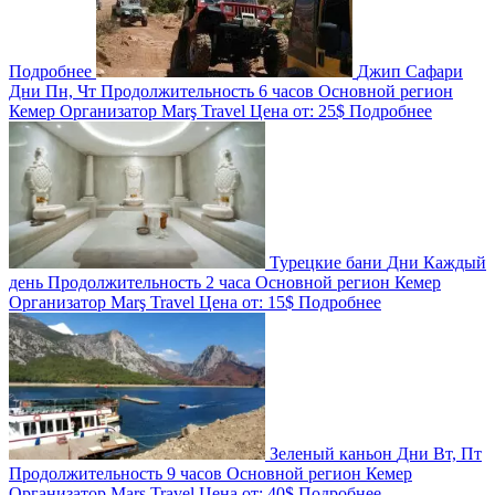
Подробнее
Джип Сафари
Дни
Пн, Чт
Продолжительность
6 часов
Основной регион
Кемер
Организатор
Marş Travel
Цена от:
25$
Подробнее
Турецкие бани
Дни
Каждый
день
Продолжительность
2 часа
Основной регион
Кемер
Организатор
Marş Travel
Цена от:
15$
Подробнее
Зеленый каньон
Дни
Вт, Пт
Продолжительность
9 часов
Основной регион
Кемер
Организатор
Marş Travel
Цена от:
40$
Подробнее