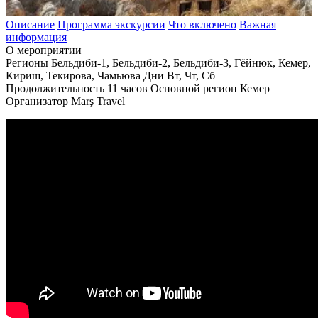
Описание
Программа экскурсии
Что включено
Важная
информация
О мероприятии
Регионы
Бельдиби-1, Бельдиби-2, Бельдиби-3, Гёйнюк, Кемер,
Кириш, Текирова, Чамьюва
Дни
Вт, Чт, Сб
Продолжительность
11 часов
Основной регион
Кемер
Организатор
Marş Travel