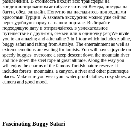
развлечений. В стоимость входит все: трансферы на
кондиционированном автобусе из отелей Кемера, поездка на
багги, обед, зиплайн. Попутно вы насладитесь природными
красотами Турции. А заказать экскурсию можно уже сейчас
через удобную форму на нашем портале. Выбирайте
подходящую дату и отправляйтесь в увлекательное
путешествие с друзьями, семьей или в одиночку.[:en]We invite
you to an amazing and adrenaline 3 in 1 tour which includes zipline,
buggy safari and rafting from Antalya. The entertainment as well as
extreme emotions are waiting for tourists. You will have a joyride on
speedy buggies, overcome a steep descent down the mountain river
and ride down the steel rope at great altitude. Along the way you
will enjoy the charms of the famous Turkish nature reserve. It
includes forests, mountains, a canyon, a river and other picturesque
places. Make sure you wear your water-proof clothes, cozy shoes, a
camera and good mood.
Fascinating Buggy Safari