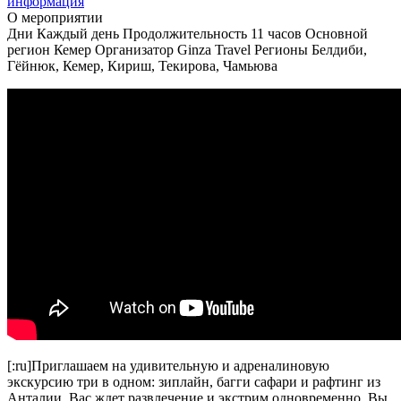
информация
О мероприятии
Дни
Каждый день
Продолжительность
11 часов
Основной
регион
Кемер
Организатор
Ginza Travel
Регионы
Белдиби,
Гёйнюк, Кемер, Кириш, Текирова, Чамьюва
[:ru]Приглашаем на удивительную и адреналиновую
экскурсию три в одном: зиплайн, багги сафари и рафтинг из
Анталии. Вас ждет развлечение и экстрим одновременно. Вы