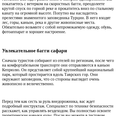
покатаетесь с ветерком на скоростных багги, преодолеете
крутой спуск по горной реке и прокатитесь вниз по стальному
канату на огромной высоте. Попутно вы насладитесь
прелестями знаменитого заповедника Турции. В него входят
лес, горы, каньон, река и другие живописные места.
Обязательно возьмите с собой непромокаемую одежду, обувь,
фотоаппарат и хорошее настроение.
Увлекательное багги сафари
Сначала туристов собирают из отелей по регионам, после чего
на комфортабельном транспорте они отправляются в каньон
Кепрюлю. Он представляет собой крупнейший национальный
парк, который простирается вдоль Таврских гор. Они
окружают заповедник, что со стороны выглядит очень
живописно и величественно.
Перед тем как сесть за руль внедорожника, вас ждет
подробный инструктаж. Специалист по технике безопасности
расскажет, как управлять вездеходом. Вы полностью освоите
теоретические навыки езды. После вы можете в тестовом