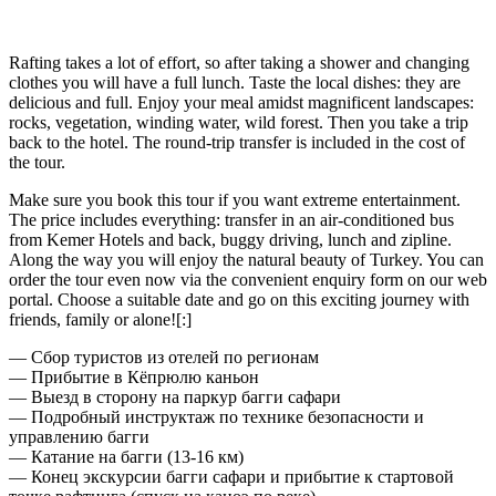
Rafting takes a lot of effort, so after taking a shower and changing
clothes you will have a full lunch. Taste the local dishes: they are
delicious and full. Enjoy your meal amidst magnificent landscapes:
rocks, vegetation, winding water, wild forest. Then you take a trip
back to the hotel. The round-trip transfer is included in the cost of
the tour.
Make sure you book this tour if you want extreme entertainment.
The price includes everything: transfer in an air-conditioned bus
from Kemer Hotels and back, buggy driving, lunch and zipline.
Along the way you will enjoy the natural beauty of Turkey. You can
order the tour even now via the convenient enquiry form on our web
portal. Choose a suitable date and go on this exciting journey with
friends, family or alone![:]
— Сбор туристов из отелей по регионам
— Прибытие в Кёпрюлю каньон
— Выезд в сторону на паркур багги сафари
— Подробный инструктаж по технике безопасности и
управлению багги
— Катание на багги (13-16 км)
— Конец экскурсии багги сафари и прибытие к стартовой