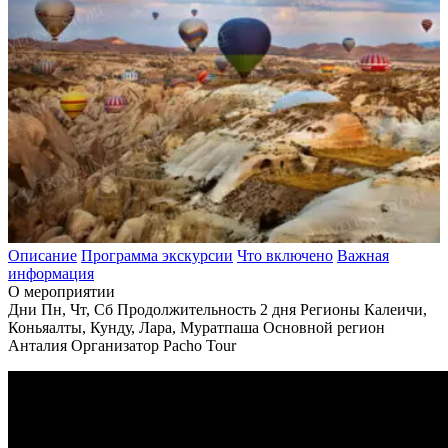
Описание
Программа экскурсии
Что включено
Важная
информация
О мероприятии
Дни
Пн, Чт, Сб
Продолжительность
2 дня
Регионы
Калеичи,
Коньяалты, Кунду, Лара, Муратпаша
Основной регион
Анталия
Организатор
Pacho Tour