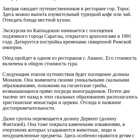
Завтрак ожидает путешественников в ресторане гор. Торос.
Здесь можно выпить изумительный турецкий кофе или чай.
Отведать блюда местной кухни.
Экскурсия по Каппадокии начинается с посещения
подземного города Саратлы, открытого археологами в 1991
году. Датируется постройка временами священной Римской
империи.
Обед пройдет в одном из ресторанов г. Аванос. Его стоимость
включена в общую стоимость тура.
Следующим этапом путешествия будет посещение долины
Монахов. Она знаменита своими уникальными скальными
образованиями, похожими на гигантские грибы,
возвышающиеся прямо посреди виноградников. Почти две
тысячи лет назад в этих скальных образованиях располагались
христианские монастыри и церкви. Отсюда и название
достопримечательности.
Далее группа перемещается долину Дервент (долину
Фантазий). Она тоже покрыта каменными изваяниями, в
очертаниях которых угадываются животные, люди и
неодушевленные предметы. Здесь особенно нравится детям с