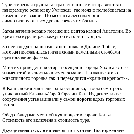
Туристическая группа завтракает в отеле и отправляется на
панорамную остановку Учгюзель, где можно полюбоваться на
каменные изваяния. По местным легендам они
символизируют трех древнегреческих богинь.
Затем запланировано посещение центра камней Анатолии. Во
время экскурсии расскажут об истории Турции.
За ней следует панорамная остановка в Долине Любви,
которая прославилась гигантскими каменными столбами
оригинальной формы.
Многих приведет в восторг посещение города Учхисар с его
знаменитой крепостью времен османов. Название этого
живописного городка так и переводится «крайняя крепость».
В Каппадокии ждет еще одна остановка, чтобы осмотреть
уникальный Караван-Сарай Оресин Хан. Издревле такие
сооружения устанавливали у самой
дороги
вдоль торговых
путей.
Обед с блюдами местной кухни ждет в городе Конья.
Стоимость его включена в стоимость тура.
Двухдневная экскурсия завершится в отеле. Восторженные