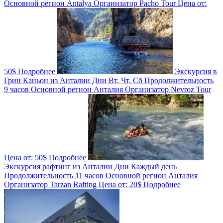
Основной регион
Antalya
Организатор
Pacho Tour
Цена от:
50$
Подробнее
Экскурсия в
Грин Каньон из Анталии
Дни
Вт, Чт, Сб
Продолжительность
9 часов
Основной регион
Анталия
Организатор
Nevroz Tour
Цена от:
50$
Подробнее
Экскурсия рафтинг из Анталии
Дни
Каждый день
Продолжительность
11 часов
Основной регион
Анталия
Организатор
Tarzan Rafting
Цена от:
20$
Подробнее