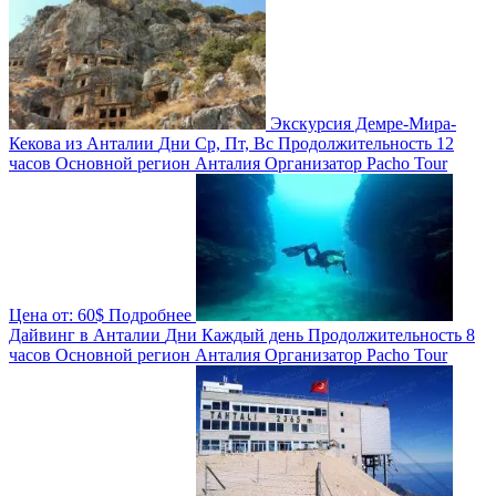
Экскурсия Демре-Мира-
Кекова из Анталии
Дни
Ср, Пт, Вс
Продолжительность
12
часов
Основной регион
Анталия
Организатор
Pacho Tour
Цена от:
60$
Подробнее
Дайвинг в Анталии
Дни
Каждый день
Продолжительность
8
часов
Основной регион
Анталия
Организатор
Pacho Tour