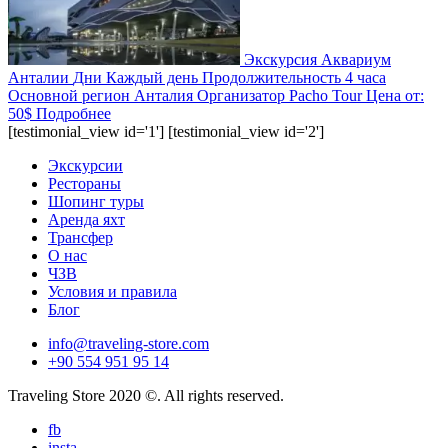
Экскурсия Аквариум
Анталии
Дни
Каждый день
Продолжительность
4 часа
Основной регион
Анталия
Организатор
Pacho Tour
Цена от:
50$
Подробнее
[testimonial_view id='1'] [testimonial_view id='2']
Экскурсии
Рестораны
Шопинг туры
Аренда яхт
Трансфер
О нас
ЧЗВ
Условия и правила
Блог
info@traveling-store.com
+90 554 951 95 14
Traveling Store 2020 ©. All rights reserved.
fb
insta