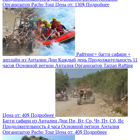
Организатор
Pacho Tour
Цена от:
130$
Подробнее
Рафтинг+ багги сафари +
зиплайн из Анталии
Дни
Каждый день
Продолжительность
11
часов
Основной регион
Анталия
Организатор
Tarzan Rafting
Цена от:
40$
Подробнее
Багги сафари из Анталии
Дни
Пн, Вт, Ср, Чт, Пт, Сб, Вс
Продолжительность
4 часа
Основной регион
Анталия
Организатор
Pacho Tour
Цена от:
40$
Подробнее