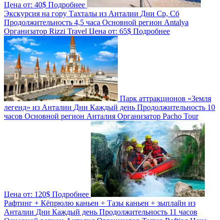
Цена от:
40$
Подробнее
Экскурсия на гору Тахталы из Анталии
Дни
Ср, Сб
Продолжительность
4,5 часа
Основной регион
Antalya
Организатор
Rizzi Travel
Цена от:
65$
Подробнее
Парк аттракционов «Земля
легенд» из Анталии
Дни
Каждый день
Продолжительность
10
часов
Основной регион
Анталия
Организатор
Pacho Tour
Цена от:
120$
Подробнее
Рафтинг + Кёпрюлю каньен + Тазы каньен + зыплайн из
Анталии
Дни
Каждый день
Продолжительность
11 часов