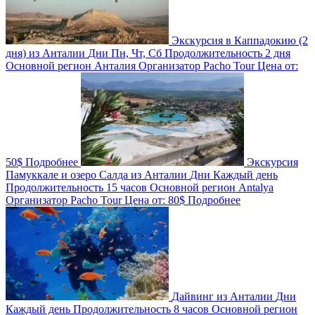
Экскурсия в Каппадокию (2
дня) из Анталии
Дни
Пн, Чт, Сб
Продолжительность
2 дня
Основной регион
Анталия
Организатор
Pacho Tour
Цена от:
50$
Подробнее
Экскурсия
Памуккале и озеро Салда из Анталии
Дни
Каждый день
Продолжительность
15 часов
Основной регион
Antalya
Организатор
Pacho Tour
Цена от:
80$
Подробнее
Дайвинг из Анталии
Дни
Каждый день
Продолжительность
8 часов
Основной регион