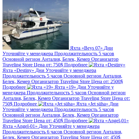
Яхта «Beys 07»
Дни
Уточняйте у менеджера
Продолжительность
5 часов
Основной регион
Анталия, Белек, Кемер
Организатор
Traveling Store
Цена от:
750$
Подробнее
Яхта «Destiny»
Дни
Уточняйте у менеджера
Продолжительность
5 часов
Основной регион
Анталия,
Белек, Кемер
Организатор
Traveling Store
Цена от:
2500$
Подробнее
Яхта «19»
Дни
Уточняйте у
менеджера
Продолжительность
5 часов
Основной регион
Анталия, Белек, Кемер
Организатор
Traveling Store
Цена от:
750$
Подробнее
Яхта «Jet süha»
Дни
Уточняйте у менеджера
Продолжительность
5 часов
Основной регион
Анталия, Белек, Кемер
Организатор
Traveling Store
Цена от:
450$
Подробнее
Яхта «Angel-01»
Дни
Уточняйте у менеджера
Продолжительность
6 часов
Основной регион
Анталия,
Белек, Кемер
Организатор
Traveling Store
Цена от:
450$