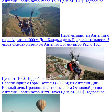
Анталия
Организатор
Pacho Tour
Цена от:
120$
Подробнее
Параглайдинг из Анталии с
горы Адрасан 1000 м
Дни
Каждый день
Продолжительность
5
часов
Основной регион
Анталия
Организатор
Pacho Tour
Цена от:
160$
Подробнее
Параглайдинг с Горы Тахталы (2365 м) из Анталии
Дни
Каждый день
Продолжительность
4 часа
Основной регион
Анталия
Организатор
Rizzi Travel
Цена от:
300$
Подробнее