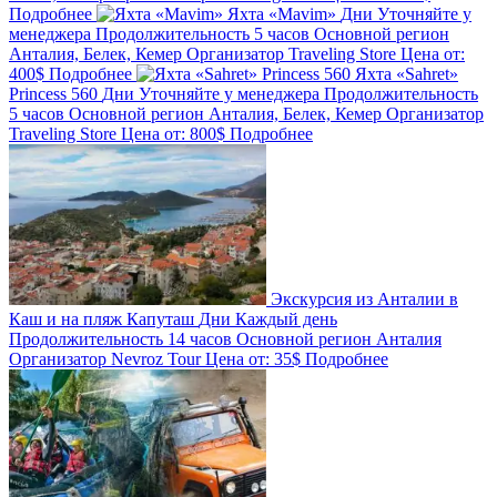
Подробнее
Яхта «Mavim»
Дни
Уточняйте у
менеджера
Продолжительность
5 часов
Основной регион
Анталия, Белек, Кемер
Организатор
Traveling Store
Цена от:
400$
Подробнее
Яхта «Sahret»
Princess 560
Дни
Уточняйте у менеджера
Продолжительность
5 часов
Основной регион
Анталия, Белек, Кемер
Организатор
Traveling Store
Цена от:
800$
Подробнее
Экскурсия из Анталии в
Каш и на пляж Капуташ
Дни
Каждый день
Продолжительность
14 часов
Основной регион
Анталия
Организатор
Nevroz Tour
Цена от:
35$
Подробнее