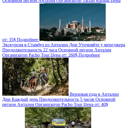
Основной регион
Анталия
Организатор
Tarzan Rafting
Цена
от:
35$
Подробнее
Экскурсия в Стамбул из Анталии
Дни
Уточняйте у менеджера
Продолжительность
22 часа
Основной регион
Анталия
Организатор
Pacho Tour
Цена от:
260$
Подробнее
Верховая езда в Анталии
Дни
Каждый день
Продолжительность
5 часов
Основной
регион
Анталия
Организатор
Pacho Tour
Цена от:
40$