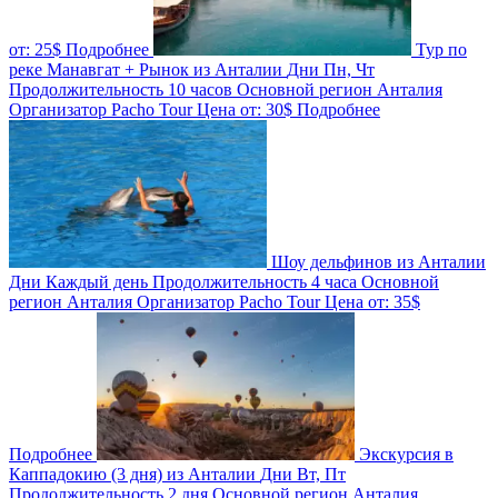
от:
25$
Подробнее
Тур по
реке Манавгат + Рынок из Анталии
Дни
Пн, Чт
Продолжительность
10 часов
Основной регион
Анталия
Организатор
Pacho Tour
Цена от:
30$
Подробнее
Шоу дельфинов из Анталии
Дни
Каждый день
Продолжительность
4 часа
Основной
регион
Анталия
Организатор
Pacho Tour
Цена от:
35$
Подробнее
Экскурсия в
Каппадокию (3 дня) из Анталии
Дни
Вт, Пт
Продолжительность
2 дня
Основной регион
Анталия