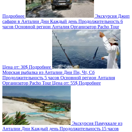
Подробнее
Экскурсия Джип
сафари в Анталии
Дни
Каждый день
Продолжительность
6
часов
Основной регион
Анталия
Организатор
Pacho Tour
Цена от:
30$
Подробнее
Морская рыбалка из Анталии
Дни
Пн, Чт, Сб
Продолжительность
5 часов
Основной регион
Анталия
Организатор
Pacho Tour
Цена от:
55$
Подробнее
Экскурсия Памуккале из
Анталии
Дни
Каждый день
Продолжительность
15 часов