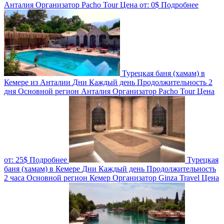
Анталия
Организатор
Pacho Tour
Цена от:
0$
Подробнее
Турецкая баня (хамам) в
Кемере из Анталии
Дни
Каждый день
Продолжительность
2
дня
Основной регион
Анталия
Организатор
Pacho Tour
Цена
от:
25$
Подробнее
Турецкая
баня (хамам) в Кемере
Дни
Каждый день
Продолжительность
2 часа
Основной регион
Кемер
Организатор
Ginza Travel
Цена