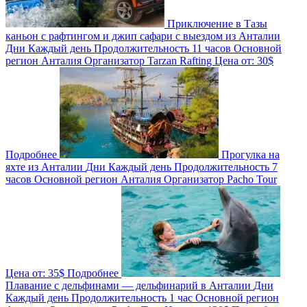
Приключение в Тазы
каньон с рафтингом и джип сафари с выездом из Анталии
Дни
Каждый день
Продолжительность
11 часов
Основной
регион
Анталия
Организатор
Tarzan Rafting
Цена от:
30$
Подробнее
Прогулка на
яхте из Анталии
Дни
Каждый день
Продолжительность
7
часов
Основной регион
Анталия
Организатор
Pacho Tour
Цена от:
35$
Подробнее
Плавание с дельфинами — дельфинарий в Анталии
Дни
Каждый день
Продолжительность
1 час
Основной регион