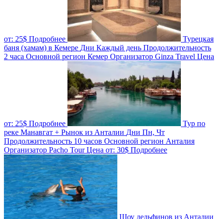
от:
25$
Подробнее
Турецкая
баня (хамам) в Кемере
Дни
Каждый день
Продолжительность
2 часа
Основной регион
Кемер
Организатор
Ginza Travel
Цена
от:
25$
Подробнее
Тур по
реке Манавгат + Рынок из Анталии
Дни
Пн, Чт
Продолжительность
10 часов
Основной регион
Анталия
Организатор
Pacho Tour
Цена от:
30$
Подробнее
Шоу дельфинов из Анталии