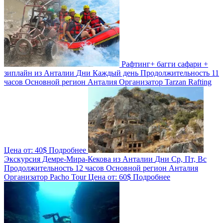
Рафтинг+ багги сафари +
зиплайн из Анталии
Дни
Каждый день
Продолжительность
11
часов
Основной регион
Анталия
Организатор
Tarzan Rafting
Цена от:
40$
Подробнее
Экскурсия Демре-Мира-Кекова из Анталии
Дни
Ср, Пт, Вс
Продолжительность
12 часов
Основной регион
Анталия
Организатор
Pacho Tour
Цена от:
60$
Подробнее