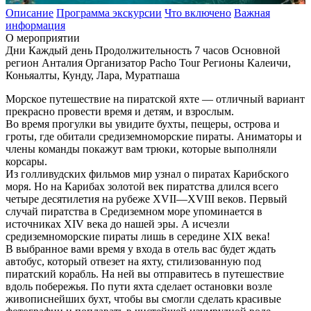
Описание
Программа экскурсии
Что включено
Важная
информация
О мероприятии
Дни
Каждый день
Продолжительность
7 часов
Основной
регион
Анталия
Организатор
Pacho Tour
Регионы
Калеичи,
Коньяалты, Кунду, Лара, Муратпаша
Морское путешествие на пиратской яхте — отличный вариант
прекрасно провести время и детям, и взрослым.
Во время прогулки вы увидите бухты, пещеры, острова и
гроты, где обитали средиземноморские пираты. Аниматоры и
члены команды покажут вам трюки, которые выполняли
корсары.
Из голливудских фильмов мир узнал о пиратах Карибского
моря. Но на Карибах золотой век пиратства длился всего
четыре десятилетия на рубеже XVII—XVIII веков. Первый
случай пиратства в Средиземном море упоминается в
источниках XIV века до нашей эры. А исчезли
средиземноморские пираты лишь в середине XIX века!
В выбранное вами время у входа в отель вас будет ждать
автобус, который отвезет на яхту, стилизованную под
пиратский корабль. На ней вы отправитесь в путешествие
вдоль побережья. По пути яхта сделает остановки возле
живописнейших бухт, чтобы вы смогли сделать красивые