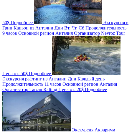
50$
Подробнее
Экскурсия в
Грин Каньон из Анталии
Дни
Вт, Чт, Сб
Продолжительность
9 часов
Основной регион
Анталия
Организатор
Nevroz Tour
Цена от:
50$
Подробнее
Экскурсия рафтинг из Анталии
Дни
Каждый день
Продолжительность
11 часов
Основной регион
Анталия
Организатор
Tarzan Rafting
Цена от:
20$
Подробнее
Экскурсия Аквариум