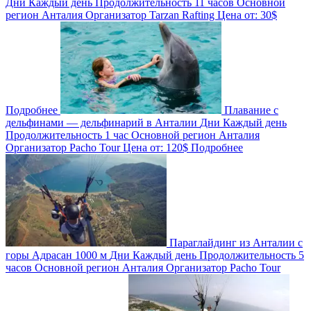
Дни
Каждый день
Продолжительность
11 часов
Основной
регион
Анталия
Организатор
Tarzan Rafting
Цена от:
30$
Подробнее
Плавание с
дельфинами — дельфинарий в Анталии
Дни
Каждый день
Продолжительность
1 час
Основной регион
Анталия
Организатор
Pacho Tour
Цена от:
120$
Подробнее
Параглайдинг из Анталии с
горы Адрасан 1000 м
Дни
Каждый день
Продолжительность
5
часов
Основной регион
Анталия
Организатор
Pacho Tour