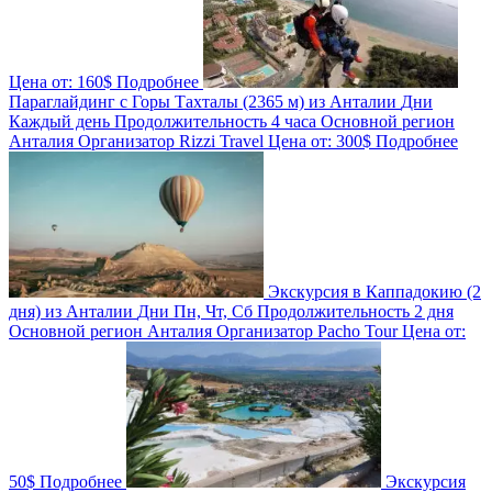
Цена от:
160$
Подробнее
Параглайдинг с Горы Тахталы (2365 м) из Анталии
Дни
Каждый день
Продолжительность
4 часа
Основной регион
Анталия
Организатор
Rizzi Travel
Цена от:
300$
Подробнее
Экскурсия в Каппадокию (2
дня) из Анталии
Дни
Пн, Чт, Сб
Продолжительность
2 дня
Основной регион
Анталия
Организатор
Pacho Tour
Цена от:
50$
Подробнее
Экскурсия