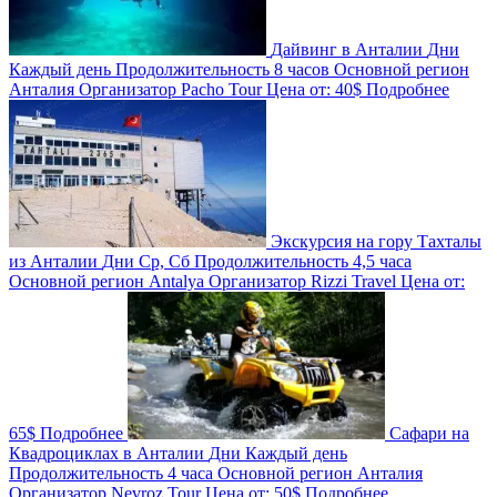
Дайвинг в Анталии
Дни
Каждый день
Продолжительность
8 часов
Основной регион
Анталия
Организатор
Pacho Tour
Цена от:
40$
Подробнее
Экскурсия на гору Тахталы
из Анталии
Дни
Ср, Сб
Продолжительность
4,5 часа
Основной регион
Antalya
Организатор
Rizzi Travel
Цена от:
65$
Подробнее
Сафари на
Квадроциклах в Анталии
Дни
Каждый день
Продолжительность
4 часа
Основной регион
Анталия
Организатор
Nevroz Tour
Цена от:
50$
Подробнее