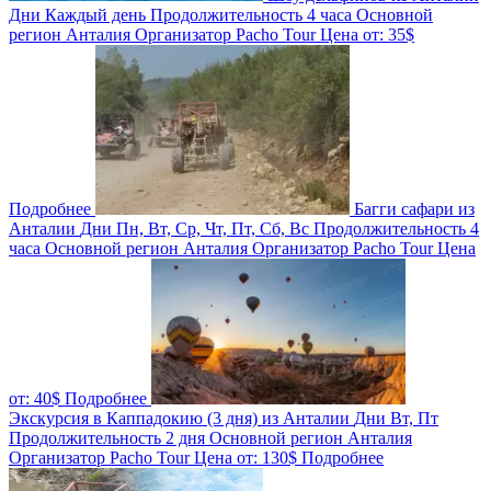
Дни
Каждый день
Продолжительность
4 часа
Основной
регион
Анталия
Организатор
Pacho Tour
Цена от:
35$
Подробнее
Багги сафари из
Анталии
Дни
Пн, Вт, Ср, Чт, Пт, Сб, Вс
Продолжительность
4
часа
Основной регион
Анталия
Организатор
Pacho Tour
Цена
от:
40$
Подробнее
Экскурсия в Каппадокию (3 дня) из Анталии
Дни
Вт, Пт
Продолжительность
2 дня
Основной регион
Анталия
Организатор
Pacho Tour
Цена от:
130$
Подробнее