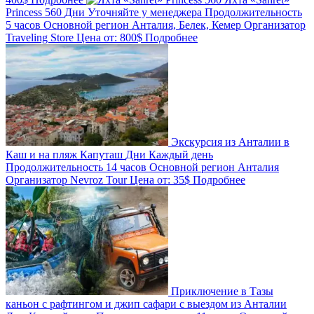
Princess 560
Дни
Уточняйте у менеджера
Продолжительность
5 часов
Основной регион
Анталия, Белек, Кемер
Организатор
Traveling Store
Цена от:
800$
Подробнее
Экскурсия из Анталии в
Каш и на пляж Капуташ
Дни
Каждый день
Продолжительность
14 часов
Основной регион
Анталия
Организатор
Nevroz Tour
Цена от:
35$
Подробнее
Приключение в Тазы
каньон с рафтингом и джип сафари с выездом из Анталии