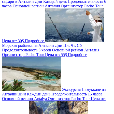
сафари в Анталии
Дни
Каждый день
Продолжительность
6
часов
Основной регион
Анталия
Организатор
Pacho Tour
Цена от:
30$
Подробнее
Морская рыбалка из Анталии
Дни
Пн, Чт, Сб
Продолжительность
5 часов
Основной регион
Анталия
Организатор
Pacho Tour
Цена от:
55$
Подробнее
Экскурсия Памуккале из
Анталии
Дни
Каждый день
Продолжительность
15 часов
Основной регион
Antalya
Организатор
Pacho Tour
Цена от: