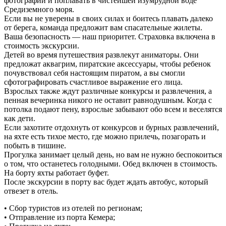
фотографии и поплавать в чистейшей изумрудной воде
Средиземного моря.
Если вы не уверены в своих силах и боитесь плавать далеко
от берега, команда предложит вам спасательные жилеты.
Ваша безопасность — наш приоритет. Страховка включена в
стоимость экскурсии.
Детей во время путешествия развлекут аниматоры. Они
предложат аквагрим, пиратские аксессуары, чтобы ребенок
почувствовал себя настоящим пиратом, а вы смогли
сфотографировать счастливое выражение его лица.
Взрослых также ждут различные конкурсы и развлечения, а
пенная вечеринка никого не оставит равнодушным. Когда с
потолка подают пену, взрослые забывают обо всем и веселятся
как дети.
Если захотите отдохнуть от конкурсов и бурных развлечений,
на яхте есть тихое место, где можно прилечь, позагорать и
побыть в тишине.
Прогулка занимает целый день, но вам не нужно беспокоиться
о том, что останетесь голодными. Обед включен в стоимость.
На борту яхты работает буфет.
После экскурсии в порту вас будет ждать автобус, который
отвезет в отель.
• Сбор туристов из отелей по регионам;
• Отправление из порта Кемера;