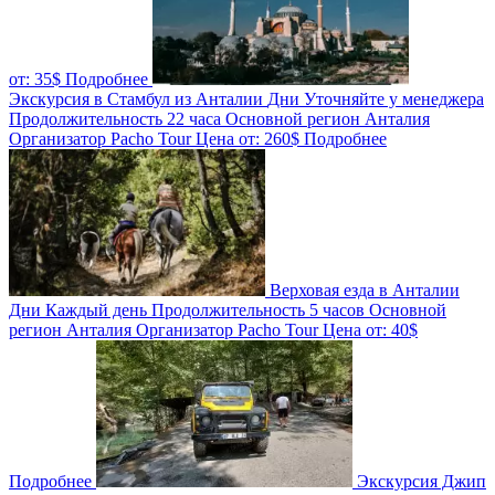
от:
35$
Подробнее
Экскурсия в Стамбул из Анталии
Дни
Уточняйте у менеджера
Продолжительность
22 часа
Основной регион
Анталия
Организатор
Pacho Tour
Цена от:
260$
Подробнее
Верховая езда в Анталии
Дни
Каждый день
Продолжительность
5 часов
Основной
регион
Анталия
Организатор
Pacho Tour
Цена от:
40$
Подробнее
Экскурсия Джип