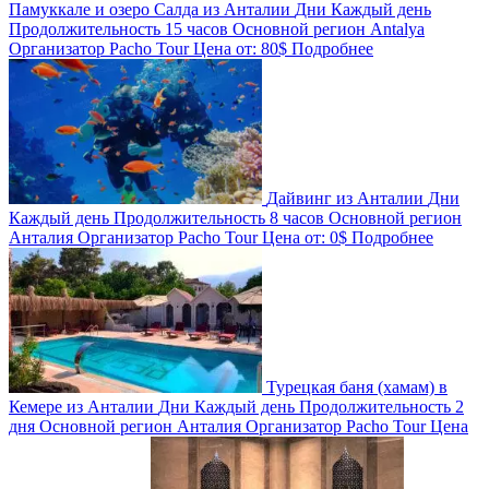
Памуккале и озеро Салда из Анталии
Дни
Каждый день
Продолжительность
15 часов
Основной регион
Antalya
Организатор
Pacho Tour
Цена от:
80$
Подробнее
Дайвинг из Анталии
Дни
Каждый день
Продолжительность
8 часов
Основной регион
Анталия
Организатор
Pacho Tour
Цена от:
0$
Подробнее
Турецкая баня (хамам) в
Кемере из Анталии
Дни
Каждый день
Продолжительность
2
дня
Основной регион
Анталия
Организатор
Pacho Tour
Цена