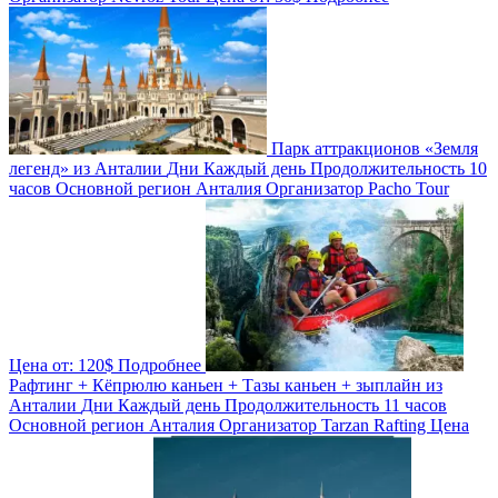
Парк аттракционов «Земля
легенд» из Анталии
Дни
Каждый день
Продолжительность
10
часов
Основной регион
Анталия
Организатор
Pacho Tour
Цена от:
120$
Подробнее
Рафтинг + Кёпрюлю каньен + Тазы каньен + зыплайн из
Анталии
Дни
Каждый день
Продолжительность
11 часов
Основной регион
Анталия
Организатор
Tarzan Rafting
Цена