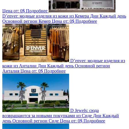
Цена от:
0$
Подробнее
D’enver: модные изделия из кожи из Кемера
Дни
Каждый день
Основной регион
Кемер
Цена от:
0$
Подробнее
D’enver: модные изделия из
кожи из Анталии
Дни
Каждый день
Основной регион
Анталия
Цена от:
0$
Подробнее
D Jewels: сюда
возвращаются за новыми покупками из Сиде
Дни
Каждый
день
Основной регион
Сиде
Цена от:
0$
Подробнее