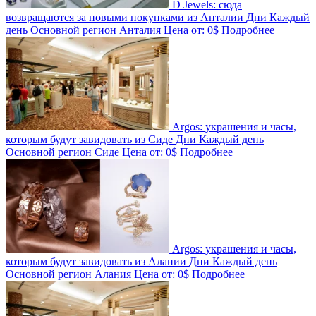
D Jewels: сюда
возвращаются за новыми покупками из Анталии
Дни
Каждый
день
Основной регион
Анталия
Цена от:
0$
Подробнее
Argos: украшения и часы,
которым будут завидовать из Сиде
Дни
Каждый день
Основной регион
Сиде
Цена от:
0$
Подробнее
Argos: украшения и часы,
которым будут завидовать из Алании
Дни
Каждый день
Основной регион
Алания
Цена от:
0$
Подробнее