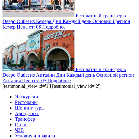
Бесплатный трансфер в
Deepo Outlet из Кемера
Дни
Каждый день
Основной регион
Кемер
Цена от:
0$
Подробнее
Бесплатный трансфер в
Deepo Outlet из Анталии
Дни
Каждый день
Основной регион
Анталия
Цена от:
0$
Подробнее
[testimonial_view id='1'] [testimonial_view id='2']
Экскурсии
Рестораны
Шопинг туры
Аренда яхт
Трансфер
О нас
ЧЗВ
Условия и правила