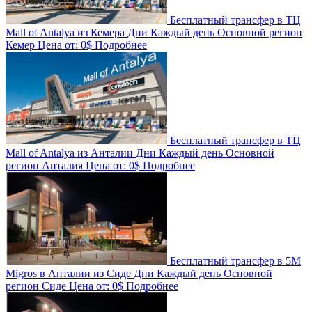
Бесплатный трансфер в ТЦ
Mall of Antalya из Кемера
Дни
Каждый день
Основной регион
Кемер
Цена от:
0$
Подробнее
Бесплатный трансфер в ТЦ
Mall of Antalya из Анталии
Дни
Каждый день
Основной
регион
Анталия
Цена от:
0$
Подробнее
Бесплатный трансфер в 5M
Migros в Анталии из Сиде
Дни
Каждый день
Основной
регион
Сиде
Цена от:
0$
Подробнее