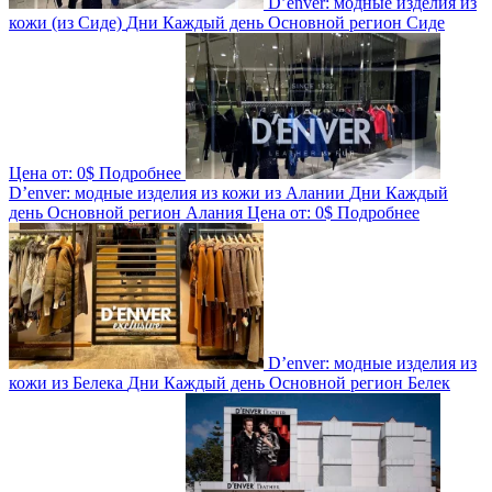
D’enver: модные изделия из
кожи (из Сиде)
Дни
Каждый день
Основной регион
Сиде
Цена от:
0$
Подробнее
D’enver: модные изделия из кожи из Алании
Дни
Каждый
день
Основной регион
Алания
Цена от:
0$
Подробнее
D’enver: модные изделия из
кожи из Белека
Дни
Каждый день
Основной регион
Белек