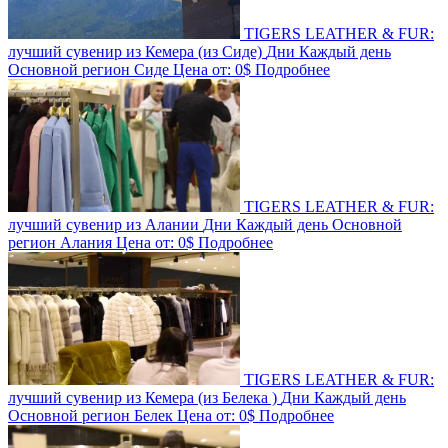
TIGERS LEATHER & FUR:
лучший сувенир из Кемера (из Сиде)
Дни
Каждый день
Основной регион
Сиде
Цена от:
0$
Подробнее
TIGERS LEATHER & FUR:
лучший сувенир из Алании
Дни
Каждый день
Основной
регион
Алания
Цена от:
0$
Подробнее
TIGERS LEATHER & FUR:
лучший сувенир из Кемера (из Белека )
Дни
Каждый день
Основной регион
Белек
Цена от:
0$
Подробнее