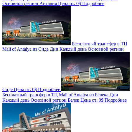
Основной регион
Анталия
Цена от:
0$
Подробнее
Бесплатный трансфер в ТЦ
Mall of Antalya из Сиде
Дни
Каждый день
Основной регион
Сиде
Цена от:
0$
Подробнее
Бесплатный трансфер в ТЦ Mall of Antalya из Белека
Дни
Каждый день
Основной регион
Белек
Цена от:
0$
Подробнее