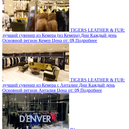
TIGERS LEATHER & FUR:
лучший сувенир из Кемера (из Кемера)
Дни
Каждый день
Основной регион
Кемер
Цена от:
0$
Подробнее
TIGERS LEATHER & FUR:
лучший сувенир из Кемера c Анталии
Дни
Каждый день
Основной регион
Анталия
Цена от:
0$
Подробнее