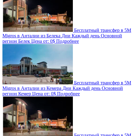
Бесплатный трансфер в 5M
Migros в Анталии из Белека
Дни
Каждый день
Основной
регион
Белек
Цена от:
0$
Подробнее
Бесплатный трансфер в 5M
Migros в Анталии из Кемера
Дни
Каждый день
Основной
регион
Кемер
Цена от:
0$
Подробнее
Бесплатный трансфер в 5M