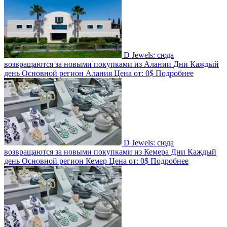
D Jewels: сюда
возвращаются за новыми покупками из Алании
Дни
Каждый
день
Основной регион
Алания
Цена от:
0$
Подробнее
D Jewels: сюда
возвращаются за новыми покупками из Кемера
Дни
Каждый
день
Основной регион
Кемер
Цена от:
0$
Подробнее