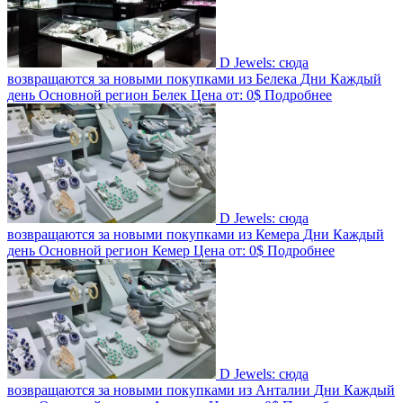
D Jewels: сюда
возвращаются за новыми покупками из Белека
Дни
Каждый
день
Основной регион
Белек
Цена от:
0$
Подробнее
D Jewels: сюда
возвращаются за новыми покупками из Кемера
Дни
Каждый
день
Основной регион
Кемер
Цена от:
0$
Подробнее
D Jewels: сюда
возвращаются за новыми покупками из Анталии
Дни
Каждый