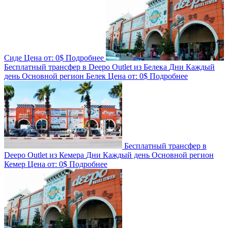
Сиде
Цена от:
0$
Подробнее
Бесплатный трансфер в Deepo Outlet из Белека
Дни
Каждый
день
Основной регион
Белек
Цена от:
0$
Подробнее
Бесплатный трансфер в
Deepo Outlet из Кемера
Дни
Каждый день
Основной регион
Кемер
Цена от:
0$
Подробнее