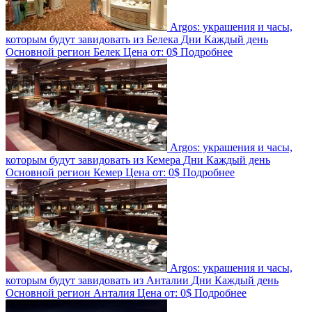
Argos: украшения и часы,
которым будут завидовать из Белека
Дни
Каждый день
Основной регион
Белек
Цена от:
0$
Подробнее
Argos: украшения и часы,
которым будут завидовать из Кемера
Дни
Каждый день
Основной регион
Кемер
Цена от:
0$
Подробнее
Argos: украшения и часы,
которым будут завидовать из Анталии
Дни
Каждый день
Основной регион
Анталия
Цена от:
0$
Подробнее