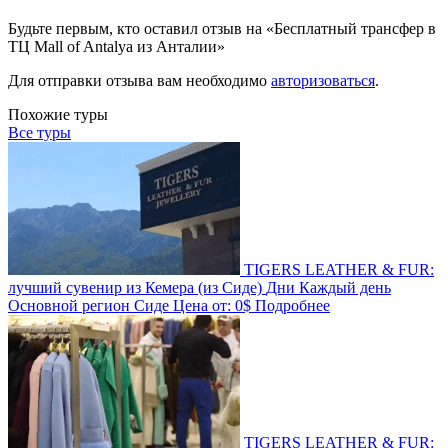
Будьте первым, кто оставил отзыв на «Бесплатный трансфер в
ТЦ Mall of Antalya из Анталии»
Для отправки отзыва вам необходимо
авторизоваться
.
Похожие туры
Все туры
TIGERS LEATHER & FUR:
лучший сувенир из Кемера (из Сиде)
Дни
Каждый день
Основной регион
Сиде
Цена от:
0$
Подробнее
TIGERS LEATHER & FUR: