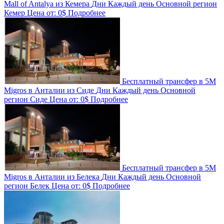
Mall of Antalya из Кемера
Дни
Каждый день
Основной регион
Кемер
Цена от:
0$
Подробнее
Бесплатный трансфер в 5M
Migros в Анталии из Сиде
Дни
Каждый день
Основной
регион
Сиде
Цена от:
0$
Подробнее
Бесплатный трансфер в 5M
Migros в Анталии из Белека
Дни
Каждый день
Основной
регион
Белек
Цена от:
0$
Подробнее