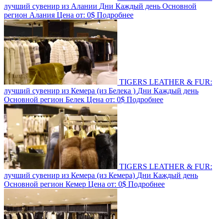
лучший сувенир из Алании
Дни
Каждый день
Основной
регион
Алания
Цена от:
0$
Подробнее
TIGERS LEATHER & FUR:
лучший сувенир из Кемера (из Белека )
Дни
Каждый день
Основной регион
Белек
Цена от:
0$
Подробнее
TIGERS LEATHER & FUR:
лучший сувенир из Кемера (из Кемера)
Дни
Каждый день
Основной регион
Кемер
Цена от:
0$
Подробнее