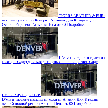
TIGERS LEATHER & FUR:
лучший сувенир из Кемера c Анталии
Дни
Каждый день
Основной регион
Анталия
Цена от:
0$
Подробнее
D’enver: модные изделия из
кожи (из Сиде)
Дни
Каждый день
Основной регион
Сиде
Цена от:
0$
Подробнее
D’enver: модные изделия из кожи из Алании
Дни
Каждый
день
Основной регион
Алания
Цена от:
0$
Подробнее