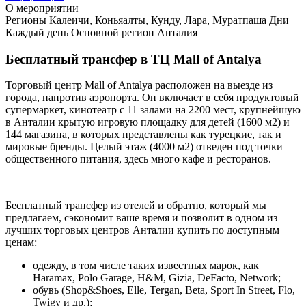
О мероприятии
Регионы
Калеичи, Коньяалты, Кунду, Лара, Муратпаша
Дни
Каждый день
Основной регион
Анталия
Бесплатный трансфер в ТЦ Mall of Antalya
Торговый центр Mall of Antalya расположен на выезде из
города, напротив аэропорта. Он включает в себя продуктовый
супермаркет, кинотеатр с 11 залами на 2200 мест, крупнейшую
в Анталии крытую игровую площадку для детей (1600 м
2
) и
144 магазина, в которых представлены как турецкие, так и
мировые бренды. Целый этаж (4000 м
2)
отведен под точки
общественного питания, здесь много кафе и ресторанов.
Бесплатный трансфер из отелей и обратно, который мы
предлагаем, сэкономит ваше время и позволит в одном из
лучших торговых центров Анталии купить по доступным
ценам:
одежду, в том числе таких известных марок, как
Haramax, Polo Garage, H&M, Gizia, DeFacto, Network;
обувь (Shop&Shoes, Elle, Tergan, Beta, Sport In Street, Flo,
Twigy и др.);