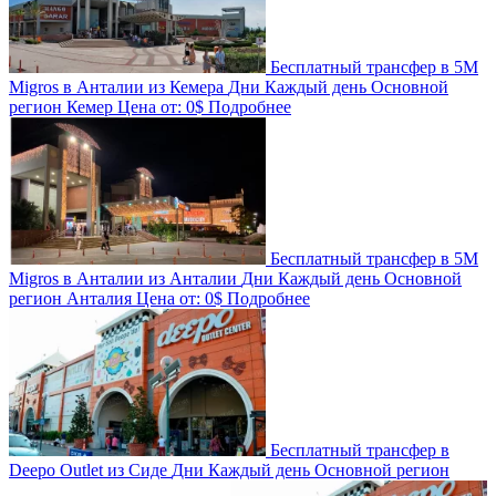
Бесплатный трансфер в 5M
Migros в Анталии из Кемера
Дни
Каждый день
Основной
регион
Кемер
Цена от:
0$
Подробнее
Бесплатный трансфер в 5M
Migros в Анталии из Анталии
Дни
Каждый день
Основной
регион
Анталия
Цена от:
0$
Подробнее
Бесплатный трансфер в
Deepo Outlet из Сиде
Дни
Каждый день
Основной регион