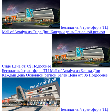
Бесплатный трансфер в ТЦ
Mall of Antalya из Сиде
Дни
Каждый день
Основной регион
Сиде
Цена от:
0$
Подробнее
Бесплатный трансфер в ТЦ Mall of Antalya из Белека
Дни
Каждый день
Основной регион
Белек
Цена от:
0$
Подробнее
Бесплатный трансфер в ТЦ