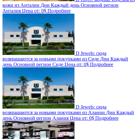
кожи из Анталии
Дни
Каждый день
Основной регион
Анталия
Цена от:
0$
Подробнее
D Jewels: сюда
возвращаются за новыми покупками из Сиде
Дни
Каждый
день
Основной регион
Сиде
Цена от:
0$
Подробнее
D Jewels: сюда
возвращаются за новыми покупками из Алании
Дни
Каждый
день
Основной регион
Алания
Цена от:
0$
Подробнее