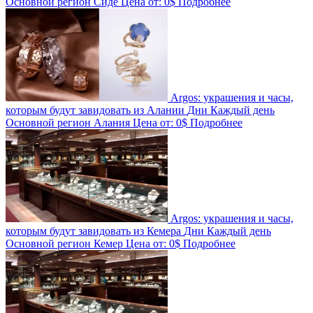
Основной регион
Сиде
Цена от:
0$
Подробнее
Argos: украшения и часы,
которым будут завидовать из Алании
Дни
Каждый день
Основной регион
Алания
Цена от:
0$
Подробнее
Argos: украшения и часы,
которым будут завидовать из Кемера
Дни
Каждый день
Основной регион
Кемер
Цена от:
0$
Подробнее