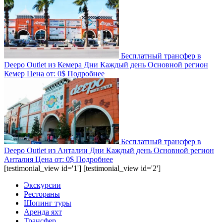
Бесплатный трансфер в
Deepo Outlet из Кемера
Дни
Каждый день
Основной регион
Кемер
Цена от:
0$
Подробнее
Бесплатный трансфер в
Deepo Outlet из Анталии
Дни
Каждый день
Основной регион
Анталия
Цена от:
0$
Подробнее
[testimonial_view id='1'] [testimonial_view id='2']
Экскурсии
Рестораны
Шопинг туры
Аренда яхт
Трансфер