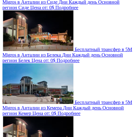
Migros в Анталии из Сиде
Дни
Каждый день
Основной
регион
Сиде
Цена от:
0$
Подробнее
Бесплатный трансфер в 5M
Migros в Анталии из Белека
Дни
Каждый день
Основной
регион
Белек
Цена от:
0$
Подробнее
Бесплатный трансфер в 5M
Migros в Анталии из Кемера
Дни
Каждый день
Основной
регион
Кемер
Цена от:
0$
Подробнее