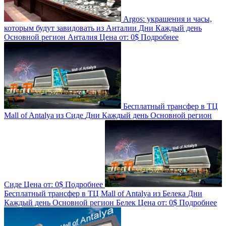
Argos: украшения и часы,
которым будут завидовать из Анталии
Дни
Каждый день
Основной регион
Анталия
Цена от:
0$
Подробнее
Бесплатный трансфер в ТЦ
Mall of Antalya из Сиде
Дни
Каждый день
Основной регион
Сиде
Цена от:
0$
Подробнее
Бесплатный трансфер в ТЦ Mall of Antalya из Белека
Дни
Каждый день
Основной регион
Белек
Цена от:
0$
Подробнее