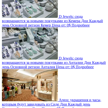
D Jewels: сюда
возвращаются за новыми покупками из Кемера
Дни
Каждый
день
Основной регион
Кемер
Цена от:
0$
Подробнее
D Jewels: сюда
возвращаются за новыми покупками из Анталии
Дни
Каждый
день
Основной регион
Анталия
Цена от:
0$
Подробнее
Argos: украшения и часы,
которым будут завидовать из Сиде
Дни
Каждый день