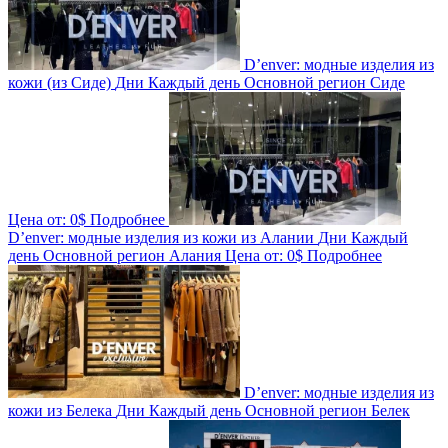
D’enver: модные изделия из
кожи (из Сиде)
Дни
Каждый день
Основной регион
Сиде
Цена от:
0$
Подробнее
D’enver: модные изделия из кожи из Алании
Дни
Каждый
день
Основной регион
Алания
Цена от:
0$
Подробнее
D’enver: модные изделия из
кожи из Белека
Дни
Каждый день
Основной регион
Белек