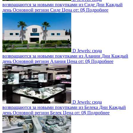
возвращаются за новыми покупками из Сиде
Дни
Каждый
день
Основной регион
Сиде
Цена от:
0$
Подробнее
D Jewels: сюда
возвращаются за новыми покупками из Алании
Дни
Каждый
день
Основной регион
Алания
Цена от:
0$
Подробнее
D Jewels: сюда
возвращаются за новыми покупками из Белека
Дни
Каждый
день
Основной регион
Белек
Цена от:
0$
Подробнее