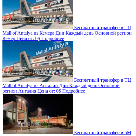
Бесплатный трансфер в ТЦ
Mall of Antalya из Кемера
Дни
Каждый день
Основной регион
Кемер
Цена от:
0$
Подробнее
Бесплатный трансфер в ТЦ
Mall of Antalya из Анталии
Дни
Каждый день
Основной
регион
Анталия
Цена от:
0$
Подробнее
Бесплатный трансфер в 5M