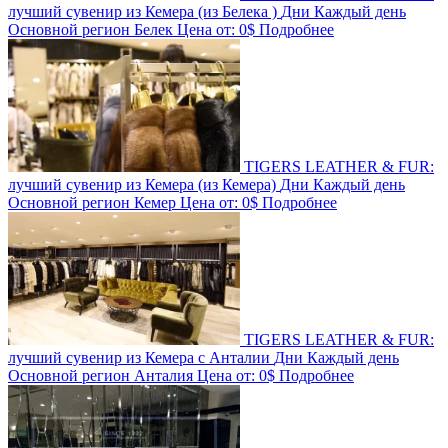
лучший сувенир из Кемера (из Белека )
Дни
Каждый день
Основной регион
Белек
Цена от:
0$
Подробнее
TIGERS LEATHER & FUR:
лучший сувенир из Кемера (из Кемера)
Дни
Каждый день
Основной регион
Кемер
Цена от:
0$
Подробнее
TIGERS LEATHER & FUR:
лучший сувенир из Кемера c Анталии
Дни
Каждый день
Основной регион
Анталия
Цена от:
0$
Подробнее