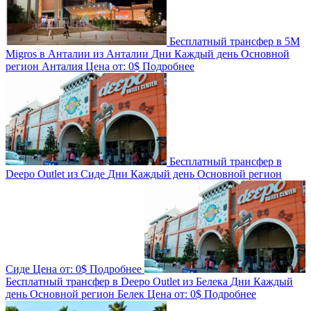
Бесплатный трансфер в 5M
Migros в Анталии из Анталии
Дни
Каждый день
Основной
регион
Анталия
Цена от:
0$
Подробнее
Бесплатный трансфер в
Deepo Outlet из Сиде
Дни
Каждый день
Основной регион
Сиде
Цена от:
0$
Подробнее
Бесплатный трансфер в Deepo Outlet из Белека
Дни
Каждый
день
Основной регион
Белек
Цена от:
0$
Подробнее