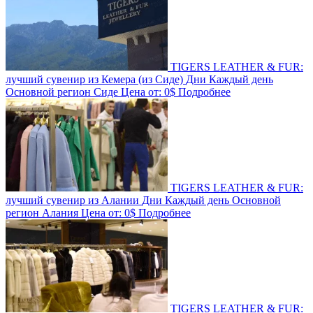
TIGERS LEATHER & FUR:
лучший сувенир из Кемера (из Сиде)
Дни
Каждый день
Основной регион
Сиде
Цена от:
0$
Подробнее
TIGERS LEATHER & FUR:
лучший сувенир из Алании
Дни
Каждый день
Основной
регион
Алания
Цена от:
0$
Подробнее
TIGERS LEATHER & FUR: