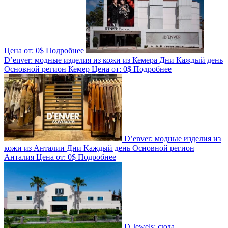
Цена от:
0$
Подробнее
D’enver: модные изделия из кожи из Кемера
Дни
Каждый день
Основной регион
Кемер
Цена от:
0$
Подробнее
D’enver: модные изделия из
кожи из Анталии
Дни
Каждый день
Основной регион
Анталия
Цена от:
0$
Подробнее
D Jewels: сюда