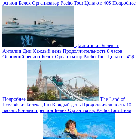
регион
Белек
Организатор
Pacho Tour
Цена от:
40$
Подробнее
Дайвинг из Белека в
Анталии
Дни
Каждый день
Продолжительность
8 часов
Основной регион
Белек
Организатор
Pacho Tour
Цена от:
45$
Подробнее
The Land of
Legends из Белека
Дни
Каждый день
Продолжительность
10
часов
Основной регион
Белек
Организатор
Pacho Tour
Цена