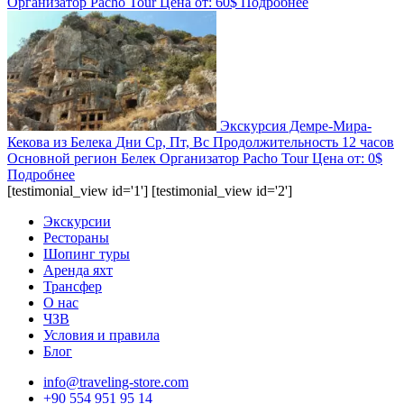
Организатор
Pacho Tour
Цена от:
60$
Подробнее
Экскурсия Демре-Мира-
Кекова из Белека
Дни
Ср, Пт, Вс
Продолжительность
12 часов
Основной регион
Белек
Организатор
Pacho Tour
Цена от:
0$
Подробнее
[testimonial_view id='1'] [testimonial_view id='2']
Экскурсии
Рестораны
Шопинг туры
Аренда яхт
Трансфер
О нас
ЧЗВ
Условия и правила
Блог
info@traveling-store.com
+90 554 951 95 14