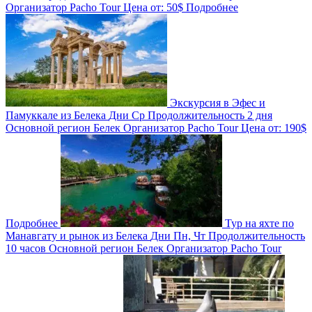
Организатор
Pacho Tour
Цена от:
50$
Подробнее
Экскурсия в Эфес и
Памуккале из Белека
Дни
Ср
Продолжительность
2 дня
Основной регион
Белек
Организатор
Pacho Tour
Цена от:
190$
Подробнее
Тур на яхте по
Манавгату и рынок из Белека
Дни
Пн, Чт
Продолжительность
10 часов
Основной регион
Белек
Организатор
Pacho Tour