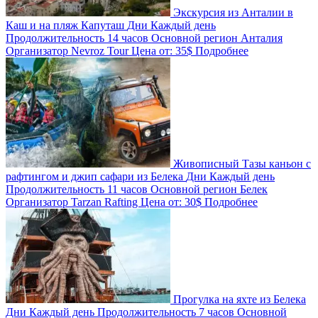
Экскурсия из Анталии в
Каш и на пляж Капуташ
Дни
Каждый день
Продолжительность
14 часов
Основной регион
Анталия
Организатор
Nevroz Tour
Цена от:
35$
Подробнее
Живописный Тазы каньон с
рафтингом и джип сафари из Белека
Дни
Каждый день
Продолжительность
11 часов
Основной регион
Белек
Организатор
Tarzan Rafting
Цена от:
30$
Подробнее
Прогулка на яхте из Белека
Дни
Каждый день
Продолжительность
7 часов
Основной