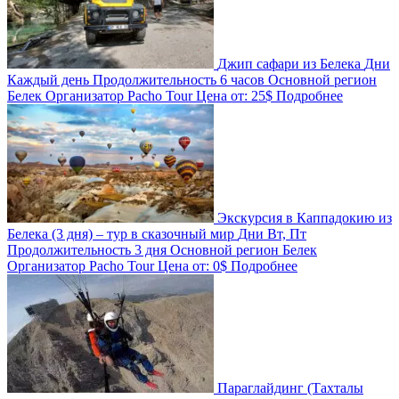
Джип сафари из Белека
Дни
Каждый день
Продолжительность
6 часов
Основной регион
Белек
Организатор
Pacho Tour
Цена от:
25$
Подробнее
Экскурсия в Каппадокию из
Белека (3 дня) – тур в сказочный мир
Дни
Вт, Пт
Продолжительность
3 дня
Основной регион
Белек
Организатор
Pacho Tour
Цена от:
0$
Подробнее
Параглайдинг (Тахталы