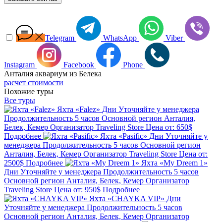
Telegram
WhatsApp
Viber
Instagram
Facebook
Phone
Анталия аквариум из Белека
расчет стоимости
Похожие туры
Все туры
Яхта «Falez»
Дни
Уточняйте у менеджера
Продолжительность
5 часов
Основной регион
Анталия,
Белек, Кемер
Организатор
Traveling Store
Цена от:
650$
Подробнее
Яхта «Pasific»
Дни
Уточняйте у
менеджера
Продолжительность
5 часов
Основной регион
Анталия, Белек, Кемер
Организатор
Traveling Store
Цена от:
2500$
Подробнее
Яхта «My Dreem 1»
Дни
Уточняйте у менеджера
Продолжительность
5 часов
Основной регион
Анталия, Белек, Кемер
Организатор
Traveling Store
Цена от:
950$
Подробнее
Яхта «CHAYKA VIP»
Дни
Уточняйте у менеджера
Продолжительность
5 часов
Основной регион
Анталия, Белек, Кемер
Организатор