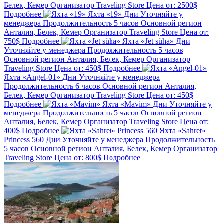
Белек, Кемер
Организатор
Traveling Store
Цена от:
2500$
Подробнее
Яхта «19»
Дни
Уточняйте у
менеджера
Продолжительность
5 часов
Основной регион
Анталия, Белек, Кемер
Организатор
Traveling Store
Цена от:
750$
Подробнее
Яхта «Jet süha»
Дни
Уточняйте у менеджера
Продолжительность
5 часов
Основной регион
Анталия, Белек, Кемер
Организатор
Traveling Store
Цена от:
450$
Подробнее
Яхта «Angel-01»
Дни
Уточняйте у менеджера
Продолжительность
6 часов
Основной регион
Анталия,
Белек, Кемер
Организатор
Traveling Store
Цена от:
450$
Подробнее
Яхта «Mavim»
Дни
Уточняйте у
менеджера
Продолжительность
5 часов
Основной регион
Анталия, Белек, Кемер
Организатор
Traveling Store
Цена от:
400$
Подробнее
Яхта «Sahret»
Princess 560
Дни
Уточняйте у менеджера
Продолжительность
5 часов
Основной регион
Анталия, Белек, Кемер
Организатор
Traveling Store
Цена от:
800$
Подробнее