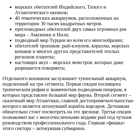
морских обитателей Индийского, Тихого и
Атлантического океанов;
40 тематических аквариумов, расположенных на
территории 30 тысяч квадратных метров.
пресноводных обитателей двух самых огромных рек
мира – Амазонки и Нила;
подводный мир Турции во всем его многообразии;
обитателей тропиков: рыб-клоунов, кораллы, морских
коньков и многих других представителей теплых
регионов планеты;
настоящих акул – морских монстров, которых даже
разрешается покормить;
Отдельного внимания заслуживает туннельный аквариум,
поделенный на три сегмента. Первая секция посвящена
тропическим рифам и знаменитым подводным пещерам, в
которых представлен большой мир фауны. Второй сегмент –
сказочный мир Атлантики, главной достопримечательностью
которого является затонувший корабль корсаров. Детишкам
обязательно стоит посмотреть на это зрелище. Третья секция
познакомит вас с многочисленными видами рыб под чутким
руководством профессионального гида. Главная «фишка»
этого сектора – затонувшая субмарина.