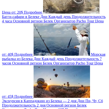
Цена от:
20$
Подробнее
Багги-сафари в Белеке
Дни
Каждый день
Продолжительность
4 часа
Основной регион
Белек
Организатор
Pacho Tour
Цена
от:
40$
Подробнее
Морская
рыбалка из Белека
Дни
Каждый день
Продолжительность
7
часов
Основной регион
Белек
Организатор
Pacho Tour
Цена
от:
45$
Подробнее
Экскурсия в Каппадокию из Белека — 2 дня
Дни
Пн, Чт, Сб
Продолжительность
2 дня
Основной регион
Белек