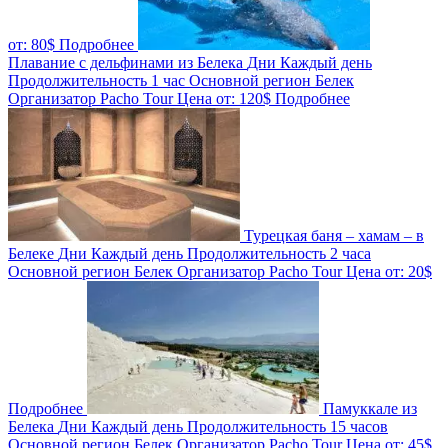
от:
80$
Подробнее
Плавание с дельфинами из Белека
Дни
Каждый день
Продолжительность
1 час
Основной регион
Белек
Организатор
Pacho Tour
Цена от:
120$
Подробнее
Турецкая баня – хамам – в
Белеке
Дни
Каждый день
Продолжительность
2 часа
Основной регион
Белек
Организатор
Pacho Tour
Цена от:
20$
Подробнее
Памуккале из
Белека
Дни
Каждый день
Продолжительность
15 часов
Основной регион
Белек
Организатор
Pacho Tour
Цена от:
45$