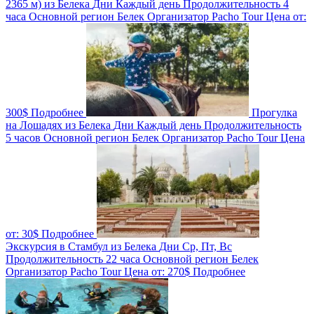
2365 м) из Белека
Дни
Каждый день
Продолжительность
4
часа
Основной регион
Белек
Организатор
Pacho Tour
Цена от:
300$
Подробнее
Прогулка
на Лошадях из Белека
Дни
Каждый день
Продолжительность
5 часов
Основной регион
Белек
Организатор
Pacho Tour
Цена
от:
30$
Подробнее
Экскурсия в Стамбул из Белека
Дни
Ср, Пт, Вс
Продолжительность
22 часа
Основной регион
Белек
Организатор
Pacho Tour
Цена от:
270$
Подробнее