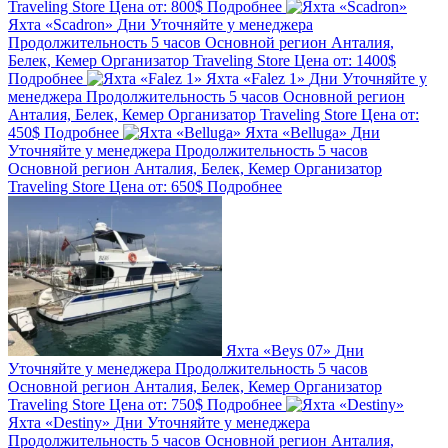
Traveling Store
Цена от:
800$
Подробнее
Яхта «Scadron»
Дни
Уточняйте у менеджера
Продолжительность
5 часов
Основной регион
Анталия,
Белек, Кемер
Организатор
Traveling Store
Цена от:
1400$
Подробнее
Яхта «Falez 1»
Дни
Уточняйте у
менеджера
Продолжительность
5 часов
Основной регион
Анталия, Белек, Кемер
Организатор
Traveling Store
Цена от:
450$
Подробнее
Яхта «Belluga»
Дни
Уточняйте у менеджера
Продолжительность
5 часов
Основной регион
Анталия, Белек, Кемер
Организатор
Traveling Store
Цена от:
650$
Подробнее
Яхта «Beys 07»
Дни
Уточняйте у менеджера
Продолжительность
5 часов
Основной регион
Анталия, Белек, Кемер
Организатор
Traveling Store
Цена от:
750$
Подробнее
Яхта «Destiny»
Дни
Уточняйте у менеджера
Продолжительность
5 часов
Основной регион
Анталия,