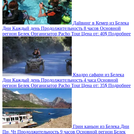
Дайвинг в Кемер из Белека
Дни
Каждый день
Продолжительность
8 часов
Основной
регион
Белек
Организатор
Pacho Tour
Цена от:
40$
Подробнее
Квадро сафари из Белека
Дни
Каждый день
Продолжительность
4 часа
Основной
регион
Белек
Организатор
Pacho Tour
Цена от:
35$
Подробнее
Грин каньон из Белека
Дни
Пн, Чт
Продолжительность
9 часов
Основной регион
Белек