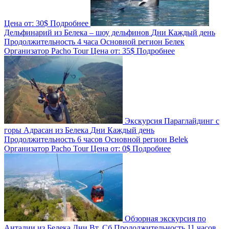
Цена от:
30$
Подробнее
Дельфинарий из Белека – шоу дельфинов
Дни
Каждый день
Продолжительность
4 часа
Основной регион
Белек
Организатор
Pacho Tour
Цена от:
35$
Подробнее
Экскурсия Параглайдинг с
горы Адрасан из Белека
Дни
Каждый день
Продолжительность
6 часов
Основной регион
Belek
Организатор
Pacho Tour
Цена от:
0$
Подробнее
Обзорная экскурсия по
Анталии из Белека
Дни
Вт, Сб
Продолжительность
11 часов