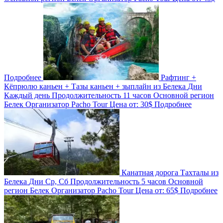
Подробнее
Рафтинг +
Кёпрюлю каньен + Тазы каньен + зыплайн из Белека
Дни
Каждый день
Продолжительность
11 часов
Основной регион
Белек
Организатор
Pacho Tour
Цена от:
30$
Подробнее
Канатная дорога Тахталы из
Белека
Дни
Ср, Сб
Продолжительность
5 часов
Основной
регион
Белек
Организатор
Pacho Tour
Цена от:
65$
Подробнее