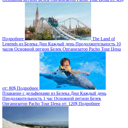
Подробнее
The Land of
Legends из Белека
Дни
Каждый день
Продолжительность
10
часов
Основной регион
Белек
Организатор
Pacho Tour
Цена
от:
80$
Подробнее
Плавание с дельфинами из Белека
Дни
Каждый день
Продолжительность
1 час
Основной регион
Белек
Организатор
Pacho Tour
Цена от:
120$
Подробнее