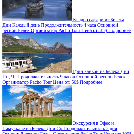
Квадро сафари из Белека
Дни
Каждый день
Продолжительность
4 часа
Основной
регион
Белек
Организатор
Pacho Tour
Цена от:
35$
Подробнее
Грин каньон из Белека
Дни
Пн, Чт
Продолжительность
9 часов
Основной регион
Белек
Организатор
Pacho Tour
Цена от:
50$
Подробнее
Экскурсия в Эфес и
Памуккале из Белека
Дни
Ср
Продолжительность
2 дня
Основной регион
Белек
Организатор
Pacho Tour
Цена от:
190$