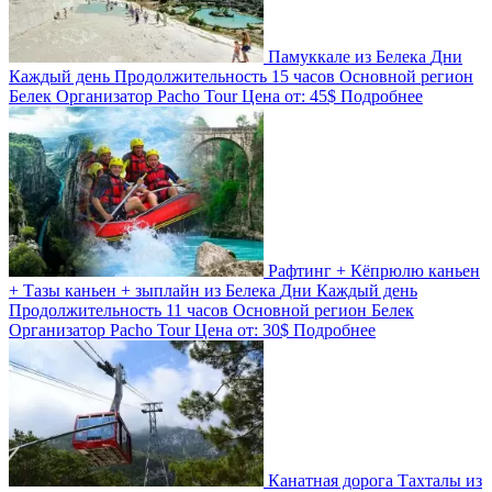
Памуккале из Белека
Дни
Каждый день
Продолжительность
15 часов
Основной регион
Белек
Организатор
Pacho Tour
Цена от:
45$
Подробнее
Рафтинг + Кёпрюлю каньен
+ Тазы каньен + зыплайн из Белека
Дни
Каждый день
Продолжительность
11 часов
Основной регион
Белек
Организатор
Pacho Tour
Цена от:
30$
Подробнее
Канатная дорога Тахталы из