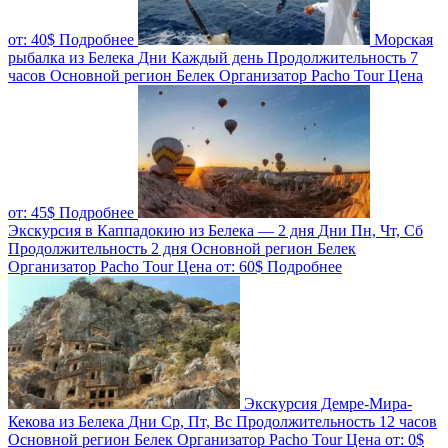
от:
40$
Подробнее
Морская
рыбалка из Белека
Дни
Каждый день
Продолжительность
7
часов
Основной регион
Белек
Организатор
Pacho Tour
Цена
от:
45$
Подробнее
Экскурсия в Каппадокию из Белека — 2 дня
Дни
Пн, Чт, Сб
Продолжительность
2 дня
Основной регион
Белек
Организатор
Pacho Tour
Цена от:
60$
Подробнее
Экскурсия Демре-Мира-
Кекова из Белека
Дни
Ср, Пт, Вс
Продолжительность
12 часов
Основной регион
Белек
Организатор
Pacho Tour
Цена от:
0$