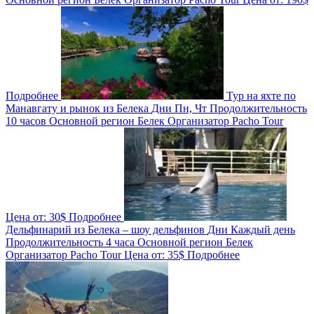
Подробнее
Тур на яхте по
Манавгату и рынок из Белека
Дни
Пн, Чт
Продолжительность
10 часов
Основной регион
Белек
Организатор
Pacho Tour
Цена от:
30$
Подробнее
Дельфинарий из Белека – шоу дельфинов
Дни
Каждый день
Продолжительность
4 часа
Основной регион
Белек
Организатор
Pacho Tour
Цена от:
35$
Подробнее