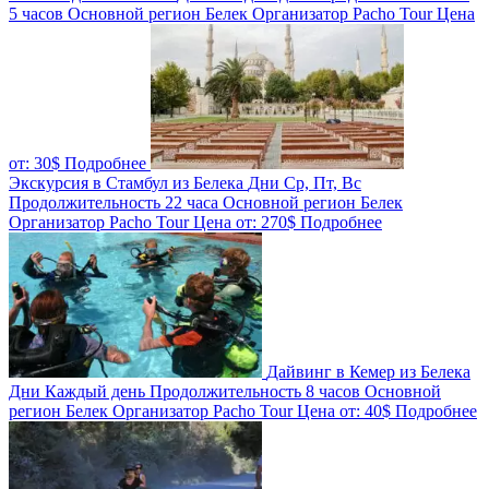
5 часов
Основной регион
Белек
Организатор
Pacho Tour
Цена
от:
30$
Подробнее
Экскурсия в Стамбул из Белека
Дни
Ср, Пт, Вс
Продолжительность
22 часа
Основной регион
Белек
Организатор
Pacho Tour
Цена от:
270$
Подробнее
Дайвинг в Кемер из Белека
Дни
Каждый день
Продолжительность
8 часов
Основной
регион
Белек
Организатор
Pacho Tour
Цена от:
40$
Подробнее