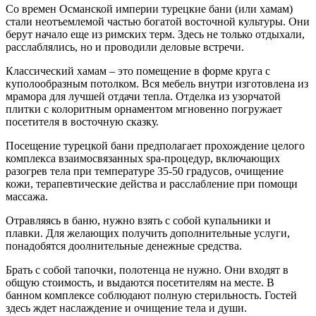
Со времен Османской империи турецкие бани (или хамам)
стали неотъемлемой частью богатой восточной культуры. Они
берут начало еще из римских терм. Здесь не только отдыхали,
расслаблялись, но и проводили деловые встречи.
Классический хамам – это помещение в форме круга с
куполообразным потолком. Вся мебель внутри изготовлена из
мрамора для лучшей отдачи тепла. Отделка из узорчатой
плитки с колоритным орнаментом мгновенно погружает
посетителя в восточную сказку.
Посещение турецкой бани предполагает прохождение целого
комплекса взаимосвязанных spa-процедур, включающих
разогрев тела при температуре 35-50 градусов, очищение
кожи, терапевтические действа и расслабление при помощи
массажа.
Отравляясь в баню, нужно взять с собой купальники и
плавки. Для желающих получить дополнительные услуги,
понадобятся доолнительные денежные средства.
Брать с собой тапочки, полотенца не нужно. Они входят в
общую стоимость, и выдаются посетителям на месте. В
банном комплексе соблюдают полную стерильность. Гостей
здесь ждет наслаждение и очищение тела и души.