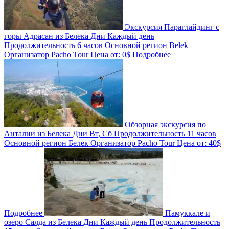
Экскурсия Параглайдинг с
горы Адрасан из Белека
Дни
Каждый день
Продолжительность
6 часов
Основной регион
Belek
Организатор
Pacho Tour
Цена от:
0$
Подробнее
Обзорная экскурсия по
Анталии из Белека
Дни
Вт, Сб
Продолжительность
11 часов
Основной регион
Белек
Организатор
Pacho Tour
Цена от:
40$
Подробнее
Памуккале и
озеро Салда из Белека
Дни
Каждый день
Продолжительность