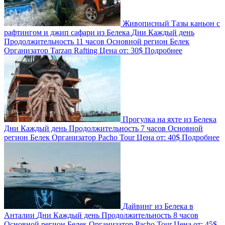
Живописный Тазы каньон с
рафтингом и джип сафари из Белека
Дни
Каждый день
Продолжительность
11 часов
Основной регион
Белек
Организатор
Tarzan Rafting
Цена от:
30$
Подробнее
Прогулка на яхте из Белека
Дни
Каждый день
Продолжительность
7 часов
Основной
регион
Белек
Организатор
Pacho Tour
Цена от:
40$
Подробнее
Дайвинг из Белека в
Анталии
Дни
Каждый день
Продолжительность
8 часов
Основной регион
Белек
Организатор
Pacho Tour
Цена от:
45$