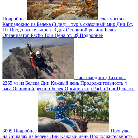
Подробнее
Экскурсия в
Каппадокию из Белека (3 дня) – тур в сказочный мир
Дни
Вт,
Пт
Продолжительность
3 дня
Основной регион
Белек
Организатор
Pacho Tour
Цена от:
0$
Подробнее
Параглайдинг (Тахталы
2365 м) из Белека
Дни
Каждый день
Продолжительность
4
часа
Основной регион
Белек
Организатор
Pacho Tour
Цена от:
300$
Подробнее
Прогулка
на Лошадях из Белека
Дни
Каждый день
Продолжительность