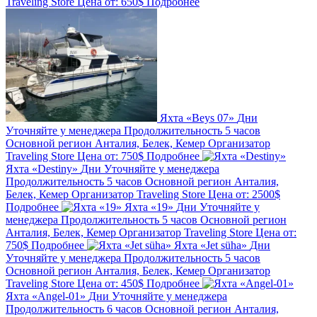
Traveling Store
Цена от:
650$
Подробнее
Яхта «Beys 07»
Дни
Уточняйте у менеджера
Продолжительность
5 часов
Основной регион
Анталия, Белек, Кемер
Организатор
Traveling Store
Цена от:
750$
Подробнее
Яхта «Destiny»
Дни
Уточняйте у менеджера
Продолжительность
5 часов
Основной регион
Анталия,
Белек, Кемер
Организатор
Traveling Store
Цена от:
2500$
Подробнее
Яхта «19»
Дни
Уточняйте у
менеджера
Продолжительность
5 часов
Основной регион
Анталия, Белек, Кемер
Организатор
Traveling Store
Цена от:
750$
Подробнее
Яхта «Jet süha»
Дни
Уточняйте у менеджера
Продолжительность
5 часов
Основной регион
Анталия, Белек, Кемер
Организатор
Traveling Store
Цена от:
450$
Подробнее
Яхта «Angel-01»
Дни
Уточняйте у менеджера
Продолжительность
6 часов
Основной регион
Анталия,