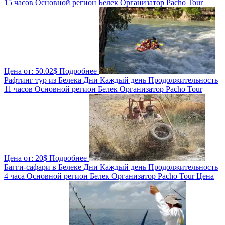
15 часов
Основной регион
Белек
Организатор
Pacho Tour
Цена от:
50.02$
Подробнее
Рафтинг тур из Белека
Дни
Каждый день
Продолжительность
11 часов
Основной регион
Белек
Организатор
Pacho Tour
Цена от:
20$
Подробнее
Багги-сафари в Белеке
Дни
Каждый день
Продолжительность
4 часа
Основной регион
Белек
Организатор
Pacho Tour
Цена