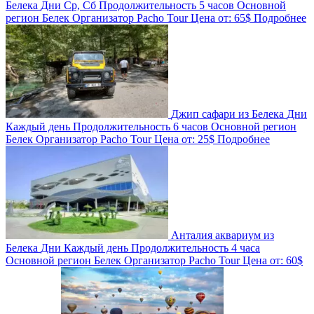
Белека
Дни
Ср, Сб
Продолжительность
5 часов
Основной
регион
Белек
Организатор
Pacho Tour
Цена от:
65$
Подробнее
Джип сафари из Белека
Дни
Каждый день
Продолжительность
6 часов
Основной регион
Белек
Организатор
Pacho Tour
Цена от:
25$
Подробнее
Анталия аквариум из
Белека
Дни
Каждый день
Продолжительность
4 часа
Основной регион
Белек
Организатор
Pacho Tour
Цена от:
60$