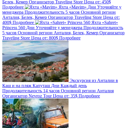
Белек, Кемер
Организатор
Traveling Store
Цена от:
450$
Подробнее
Яхта «Mavim»
Дни
Уточняйте у
менеджера
Продолжительность
5 часов
Основной регион
Анталия, Белек, Кемер
Организатор
Traveling Store
Цена от:
400$
Подробнее
Яхта «Sahret»
Princess 560
Дни
Уточняйте у менеджера
Продолжительность
5 часов
Основной регион
Анталия, Белек, Кемер
Организатор
Traveling Store
Цена от:
800$
Подробнее
Экскурсия из Анталии в
Каш и на пляж Капуташ
Дни
Каждый день
Продолжительность
14 часов
Основной регион
Анталия
Организатор
Nevroz Tour
Цена от:
35$
Подробнее