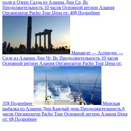
поля и Озеро Салда из Алании
Дни
Ср, Вс
Продолжительность
10 часов
Основной регион
Алания
Организатор
Pacho Tour
Цена от:
40$
Подробнее
Манавгат — Аспендос —
Сиде из Алании
Дни
Чт, Вс
Продолжительность
10 часов
Основной регион
Алания
Организатор
Pacho Tour
Цена от:
35$
Подробнее
Морская
рыбалка из Алании
Дни
Каждый день
Продолжительность
6
часов
Организатор
Pacho Tour
Основной регион
Алания
Цена
от:
0$
Подробнее