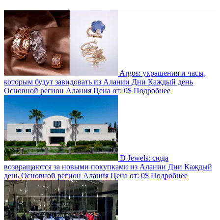
Argos: украшения и часы,
которым будут завидовать из Алании
Дни
Каждый день
Основной регион
Алания
Цена от:
0$
Подробнее
D Jewels: сюда
возвращаются за новыми покупками из Алании
Дни
Каждый
день
Основной регион
Алания
Цена от:
0$
Подробнее