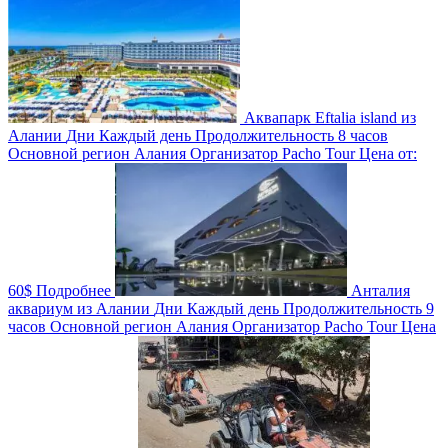
Аквапарк Eftalia island из
Алании
Дни
Каждый день
Продолжительность
8 часов
Основной регион
Алания
Организатор
Pacho Tour
Цена от:
60$
Подробнее
Анталия
аквариум из Алании
Дни
Каждый день
Продолжительность
9
часов
Основной регион
Алания
Организатор
Pacho Tour
Цена