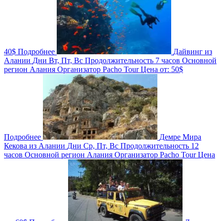
40$
Подробнее
Дайвинг из
Алании
Дни
Вт, Пт, Вс
Продолжительность
7 часов
Основной
регион
Алания
Организатор
Pacho Tour
Цена от:
50$
Подробнее
Демре Мира
Кекова из Алании
Дни
Ср, Пт, Вс
Продолжительность
12
часов
Основной регион
Алания
Организатор
Pacho Tour
Цена