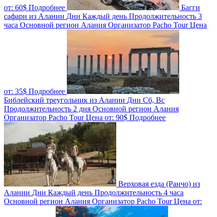
от:
60$
Подробнее
Багги
сафари из Алании
Дни
Каждый день
Продолжительность
3
часа
Основной регион
Алания
Организатор
Pacho Tour
Цена
от:
35$
Подробнее
Библейский треугольник из Алании
Дни
Сб, Вс
Продолжительность
2 дня
Основной регион
Алания
Организатор
Pacho Tour
Цена от:
90$
Подробнее
Верховая езда (Ранчо) из
Алании
Дни
Каждый день
Продолжительность
4 часа
Основной регион
Алания
Организатор
Pacho Tour
Цена от: