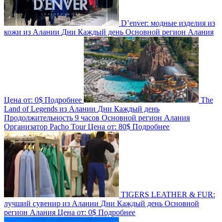
D’enver: модные изделия из
кожи из Алании
Дни
Каждый день
Основной регион
Алания
Цена от:
0$
Подробнее
The
Land of Legends из Алании
Дни
Каждый день
Продолжительность
9 часов
Основной регион
Алания
Организатор
Pacho Tour
Цена от:
80$
Подробнее
TIGERS LEATHER & FUR:
лучший сувенир из Алании
Дни
Каждый день
Основной
регион
Алания
Цена от:
0$
Подробнее