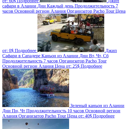
от:
60$
Подробнее
Джип
сафари в Алании
Дни
Каждый день
Продолжительность
7
часов
Основной регион
Алания
Организатор
Pacho Tour
Цена
от:
0$
Подробнее
Джип
Сафари в Сападере Каньон из Алании
Дни
Вт, Чт, Сб
Продолжительность
7 часов
Организатор
Pacho Tour
Основной регион
Алания
Цена от:
25$
Подробнее
Зеленый каньон из Алании
Дни
Пн, Чт
Продолжительность
10 часов
Основной регион
Алания
Организатор
Pacho Tour
Цена от:
40$
Подробнее