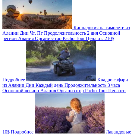
Каппадокия на самолете из
Алании
Дни
Чт, Пт
Продолжительность
2 дня
Основной
регион
Алания
Организатор
Pacho Tour
Цена от:
210$
Подробнее
Квадро сафари
из Алании
Дни
Каждый день
Продолжительность
3 часа
Основной регион
Алания
Организатор
Pacho Tour
Цена от:
10$
Подробнее
Лавандовые