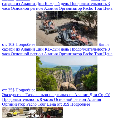
сафари из Алании
Дни
Каждый день
Продолжительность
3
часа
Основной регион
Алания
Организатор
Pacho Tour
Цена
от:
10$
Подробнее
Багги
сафари из Алании
Дни
Каждый день
Продолжительность
3
часа
Основной регион
Алания
Организатор
Pacho Tour
Цена
от:
35$
Подробнее
Экскурсия в Тазы каньон на джипах из Алании
Дни
Ср, Сб
Продолжительность
8 часов
Основной регион
Алания
Организатор
Pacho Tour
Цена от:
35$
Подробнее