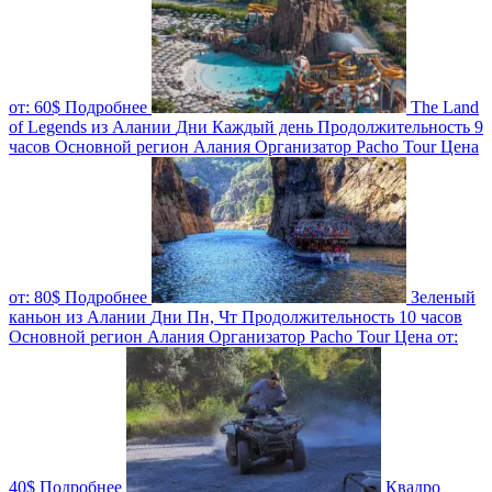
от:
60$
Подробнее
The Land
of Legends из Алании
Дни
Каждый день
Продолжительность
9
часов
Основной регион
Алания
Организатор
Pacho Tour
Цена
от:
80$
Подробнее
Зеленый
каньон из Алании
Дни
Пн, Чт
Продолжительность
10 часов
Основной регион
Алания
Организатор
Pacho Tour
Цена от:
40$
Подробнее
Квадро