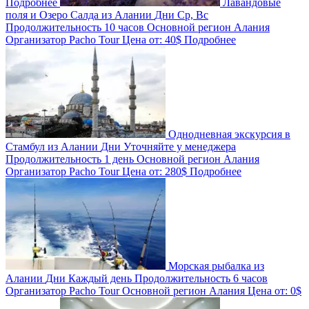
Подробнее
Лавандовые
поля и Озеро Салда из Алании
Дни
Ср, Вс
Продолжительность
10 часов
Основной регион
Алания
Организатор
Pacho Tour
Цена от:
40$
Подробнее
Однодневная экскурсия в
Стамбул из Алании
Дни
Уточняйте у менеджера
Продолжительность
1 день
Основной регион
Алания
Организатор
Pacho Tour
Цена от:
280$
Подробнее
Морская рыбалка из
Алании
Дни
Каждый день
Продолжительность
6 часов
Организатор
Pacho Tour
Основной регион
Алания
Цена от:
0$