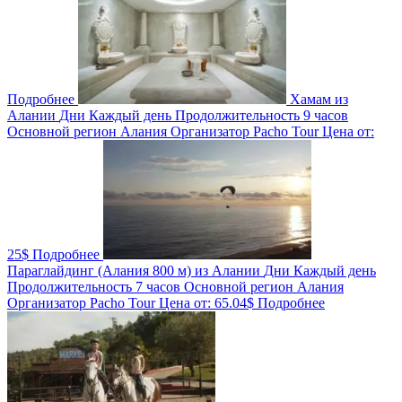
Подробнее
Хамам из
Алании
Дни
Каждый день
Продолжительность
9 часов
Основной регион
Алания
Организатор
Pacho Tour
Цена от:
25$
Подробнее
Параглайдинг (Алания 800 м) из Алании
Дни
Каждый день
Продолжительность
7 часов
Основной регион
Алания
Организатор
Pacho Tour
Цена от:
65.04$
Подробнее