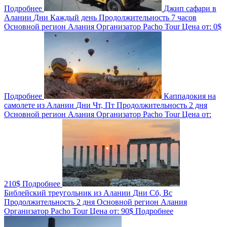
Подробнее
Джип сафари в
Алании
Дни
Каждый день
Продолжительность
7 часов
Основной регион
Алания
Организатор
Pacho Tour
Цена от:
0$
Подробнее
Каппадокия на
самолете из Алании
Дни
Чт, Пт
Продолжительность
2 дня
Основной регион
Алания
Организатор
Pacho Tour
Цена от:
210$
Подробнее
Библейский треугольник из Алании
Дни
Сб, Вс
Продолжительность
2 дня
Основной регион
Алания
Организатор
Pacho Tour
Цена от:
90$
Подробнее