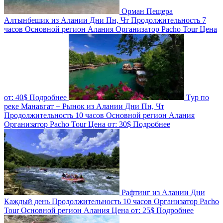
Орман Пещера
Алтынбешик из Алании
Дни
Пн, Чт
Продолжительность
7
часов
Основной регион
Алания
Организатор
Pacho Tour
Цена
от:
40$
Подробнее
Тур по
реке Манавгат + Рынок из Алании
Дни
Пн, Чт
Продолжительность
10 часов
Основной регион
Алания
Организатор
Pacho Tour
Цена от:
30$
Подробнее
Рафтинг из Алании
Дни
Каждый день
Продолжительность
10 часов
Организатор
Pacho
Tour
Основной регион
Алания
Цена от:
25$
Подробнее