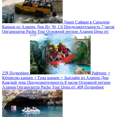
Джип Сафари в Сападере
Каньон из Алании
Дни
Вт, Чт, Сб
Продолжительность
7 часов
Организатор
Pacho Tour
Основной регион
Алания
Цена от:
25$
Подробнее
Рафтинг +
Кёпрюлю каньен + Тазы каньен + Зыплайн из Алании
Дни
Каждый день
Продолжительность
8 часов
Основной регион
Алания
Организатор
Pacho Tour
Цена от:
40$
Подробнее