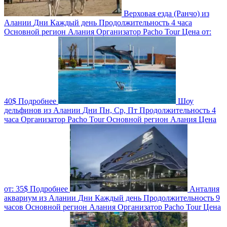
Верховая езда (Ранчо) из
Алании
Дни
Каждый день
Продолжительность
4 часа
Основной регион
Алания
Организатор
Pacho Tour
Цена от:
40$
Подробнее
Шоу
дельфинов из Алании
Дни
Пн, Ср, Пт
Продолжительность
4
часа
Организатор
Pacho Tour
Основной регион
Алания
Цена
от:
35$
Подробнее
Анталия
аквариум из Алании
Дни
Каждый день
Продолжительность
9
часов
Основной регион
Алания
Организатор
Pacho Tour
Цена