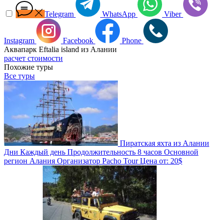
Telegram
WhatsApp
Viber
Instagram
Facebook
Phone
Аквапарк Eftalia island из Алании
расчет стоимости
Похожие туры
Все туры
Пиратская яхта из Алании
Дни
Каждый день
Продолжительность
8 часов
Основной
регион
Алания
Организатор
Pacho Tour
Цена от:
20$