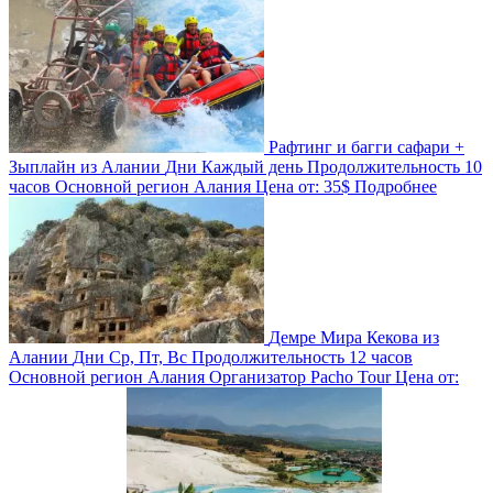
Рафтинг и багги сафари +
Зыплайн из Алании
Дни
Каждый день
Продолжительность
10
часов
Основной регион
Алания
Цена от:
35$
Подробнее
Демре Мира Кекова из
Алании
Дни
Ср, Пт, Вс
Продолжительность
12 часов
Основной регион
Алания
Организатор
Pacho Tour
Цена от: