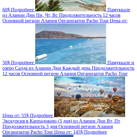
60$
Подробнее
Памуккале
из Алании
Дни
Пн, Чт, Вс
Продолжительность
12 часов
Основной регион
Алания
Организатор
Pacho Tour
Цена от:
50$
Подробнее
Памуккале и
озеро Салда из Алании
Дни
Каждый день
Продолжительность
12 часов
Основной регион
Алания
Организатор
Pacho Tour
Цена от:
55$
Подробнее
Экскурсия в Каппадокию (3 дня) из Алании
Дни
Вт, Пт
Продолжительность
3 дня
Основной регион
Алания
Организатор
Pacho Tour
Цена от:
145$
Подробнее