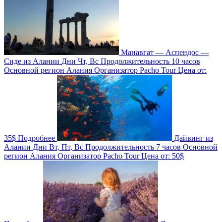
Манавгат — Аспендос —
Сиде из Алании
Дни
Чт, Вс
Продолжительность
10 часов
Основной регион
Алания
Организатор
Pacho Tour
Цена от:
35$
Подробнее
Дайвинг из
Алании
Дни
Вт, Пт, Вс
Продолжительность
7 часов
Основной
регион
Алания
Организатор
Pacho Tour
Цена от:
50$