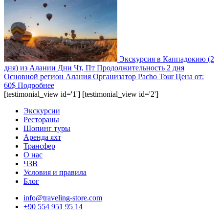
Экскурсия в Каппадокию (2
дня) из Алании
Дни
Чт, Пт
Продолжительность
2 дня
Основной регион
Алания
Организатор
Pacho Tour
Цена от:
60$
Подробнее
[testimonial_view id='1'] [testimonial_view id='2']
Экскурсии
Рестораны
Шопинг туры
Аренда яхт
Трансфер
О нас
ЧЗВ
Условия и правила
Блог
info@traveling-store.com
+90 554 951 95 14