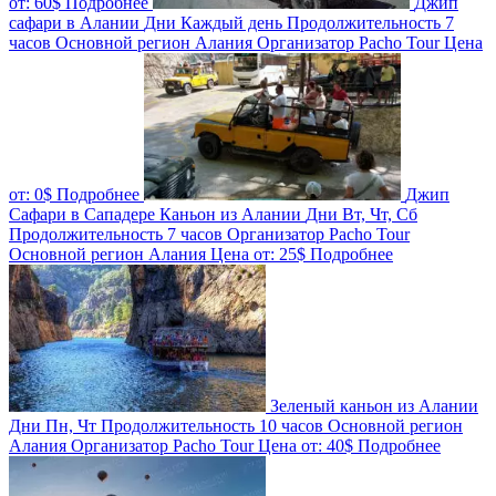
от:
60$
Подробнее
Джип
сафари в Алании
Дни
Каждый день
Продолжительность
7
часов
Основной регион
Алания
Организатор
Pacho Tour
Цена
от:
0$
Подробнее
Джип
Сафари в Сападере Каньон из Алании
Дни
Вт, Чт, Сб
Продолжительность
7 часов
Организатор
Pacho Tour
Основной регион
Алания
Цена от:
25$
Подробнее
Зеленый каньон из Алании
Дни
Пн, Чт
Продолжительность
10 часов
Основной регион
Алания
Организатор
Pacho Tour
Цена от:
40$
Подробнее