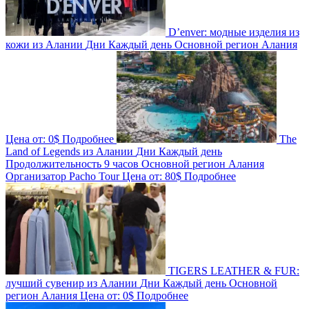
D’enver: модные изделия из
кожи из Алании
Дни
Каждый день
Основной регион
Алания
Цена от:
0$
Подробнее
The
Land of Legends из Алании
Дни
Каждый день
Продолжительность
9 часов
Основной регион
Алания
Организатор
Pacho Tour
Цена от:
80$
Подробнее
TIGERS LEATHER & FUR:
лучший сувенир из Алании
Дни
Каждый день
Основной
регион
Алания
Цена от:
0$
Подробнее