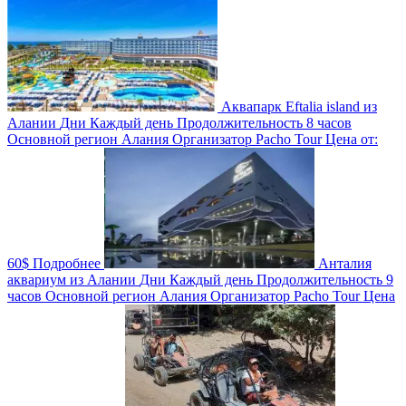
Аквапарк Eftalia island из
Алании
Дни
Каждый день
Продолжительность
8 часов
Основной регион
Алания
Организатор
Pacho Tour
Цена от:
60$
Подробнее
Анталия
аквариум из Алании
Дни
Каждый день
Продолжительность
9
часов
Основной регион
Алания
Организатор
Pacho Tour
Цена