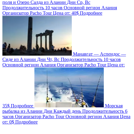
поля и Озеро Салда из Алании
Дни
Ср, Вс
Продолжительность
10 часов
Основной регион
Алания
Организатор
Pacho Tour
Цена от:
40$
Подробнее
Манавгат — Аспендос —
Сиде из Алании
Дни
Чт, Вс
Продолжительность
10 часов
Основной регион
Алания
Организатор
Pacho Tour
Цена от:
35$
Подробнее
Морская
рыбалка из Алании
Дни
Каждый день
Продолжительность
6
часов
Организатор
Pacho Tour
Основной регион
Алания
Цена
от:
0$
Подробнее