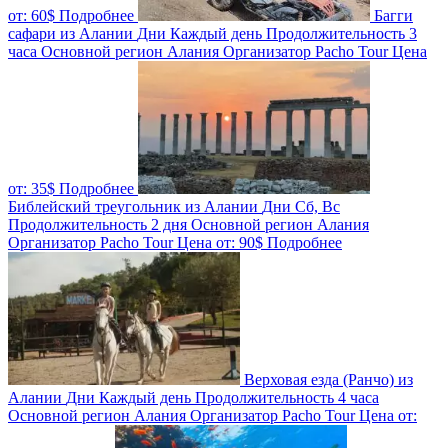
от:
60$
Подробнее
Багги
сафари из Алании
Дни
Каждый день
Продолжительность
3
часа
Основной регион
Алания
Организатор
Pacho Tour
Цена
от:
35$
Подробнее
Библейский треугольник из Алании
Дни
Сб, Вс
Продолжительность
2 дня
Основной регион
Алания
Организатор
Pacho Tour
Цена от:
90$
Подробнее
Верховая езда (Ранчо) из
Алании
Дни
Каждый день
Продолжительность
4 часа
Основной регион
Алания
Организатор
Pacho Tour
Цена от: