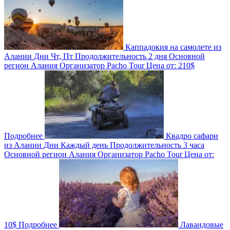
Каппадокия на самолете из
Алании
Дни
Чт, Пт
Продолжительность
2 дня
Основной
регион
Алания
Организатор
Pacho Tour
Цена от:
210$
Подробнее
Квадро сафари
из Алании
Дни
Каждый день
Продолжительность
3 часа
Основной регион
Алания
Организатор
Pacho Tour
Цена от:
10$
Подробнее
Лавандовые