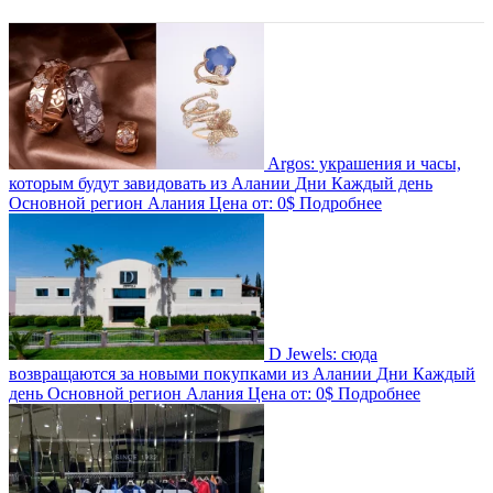
Argos: украшения и часы,
которым будут завидовать из Алании
Дни
Каждый день
Основной регион
Алания
Цена от:
0$
Подробнее
D Jewels: сюда
возвращаются за новыми покупками из Алании
Дни
Каждый
день
Основной регион
Алания
Цена от:
0$
Подробнее