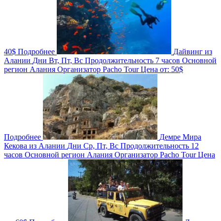
40$
Подробнее
Дайвинг из
Алании
Дни
Вт, Пт, Вс
Продолжительность
7 часов
Основной
регион
Алания
Организатор
Pacho Tour
Цена от:
50$
Подробнее
Демре Мира
Кекова из Алании
Дни
Ср, Пт, Вс
Продолжительность
12
часов
Основной регион
Алания
Организатор
Pacho Tour
Цена