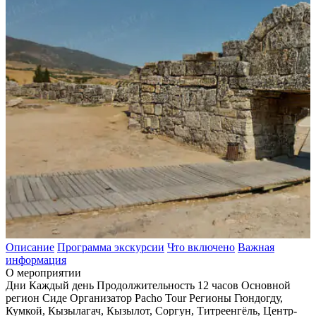
Описание
Программа экскурсии
Что включено
Важная
информация
О мероприятии
Дни
Каждый день
Продолжительность
12 часов
Основной
регион
Сиде
Организатор
Pacho Tour
Регионы
Гюндогду,
Кумкой, Кызылагач, Кызылот, Соргун, Титреенгёль, Центр-