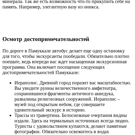
минерала. Так же есть возможность что-то прикупить себе на
память. Например, элегантную вазу из оникса.
Осмотр достопримечательностей
По дороге в Памуккале автобус делает еще одну остановку
для того, чтобы экскурсанты пообедали. Обязательно плотно
поешьте, ведь впереди вас ждет насыщенная экскурсионная
программа. Она включает посещение следующих
достопримечательностей Памуккале:
Иераполис. Древний город поразит вас масштабностью.
Вы увидите руины величественного амфитеатра,
сохранившиеся фрагменты античного акведука,
развалины религиозных сооружений. Иераполис –
музей под открытым небом, где совершаете
удивительный экскурс в историю.
Трассы из травертина. Белоснежные очертания видны
издали. Здесь на термальных источниках всегда людно.
Туристы с удовольствием купаются, делают памятные
фотографии. Обязательно освежитесь в водах