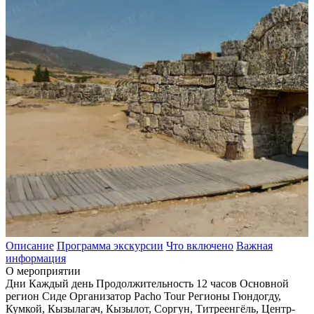
Описание
Программа экскурсии
Что включено
Важная
информация
О мероприятии
Дни
Каждый день
Продолжительность
12 часов
Основной
регион
Сиде
Организатор
Pacho Tour
Регионы
Гюндогду,
Кумкой, Кызылагач, Кызылот, Соргун, Титреенгёль, Центр-