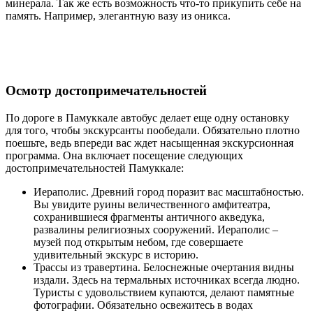
минерала. Так же есть возможность что-то прикупить себе на
память. Например, элегантную вазу из оникса.
Осмотр достопримечательностей
По дороге в Памуккале автобус делает еще одну остановку
для того, чтобы экскурсанты пообедали. Обязательно плотно
поешьте, ведь впереди вас ждет насыщенная экскурсионная
программа. Она включает посещение следующих
достопримечательностей Памуккале:
Иераполис. Древний город поразит вас масштабностью.
Вы увидите руины величественного амфитеатра,
сохранившиеся фрагменты античного акведука,
развалины религиозных сооружений. Иераполис –
музей под открытым небом, где совершаете
удивительный экскурс в историю.
Трассы из травертина. Белоснежные очертания видны
издали. Здесь на термальных источниках всегда людно.
Туристы с удовольствием купаются, делают памятные
фотографии. Обязательно освежитесь в водах