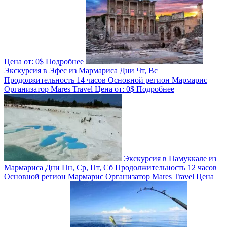
Цена от:
0$
Подробнее
Экскурсия в Эфес из Мармариса
Дни
Чт, Вс
Продолжительность
14 часов
Основной регион
Мармарис
Организатор
Mares Travel
Цена от:
0$
Подробнее
Экскурсия в Памуккале из
Мармариса
Дни
Пн, Ср, Пт, Сб
Продолжительность
12 часов
Основной регион
Мармарис
Организатор
Mares Travel
Цена