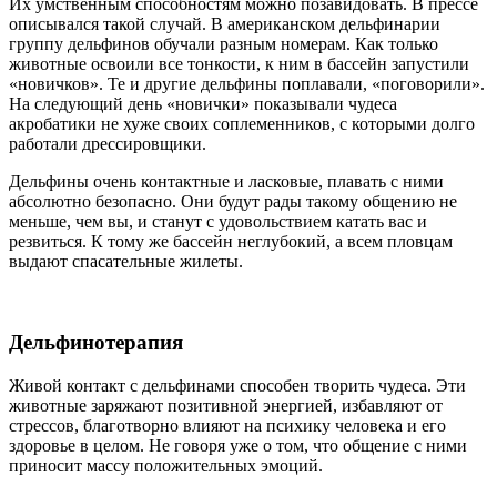
Их умственным способностям можно позавидовать. В прессе
описывался такой случай. В американском дельфинарии
группу дельфинов обучали разным номерам. Как только
животные освоили все тонкости, к ним в бассейн запустили
«новичков». Те и другие дельфины поплавали, «поговорили».
На следующий день «новички» показывали чудеса
акробатики не хуже своих соплеменников, с которыми долго
работали дрессировщики.
Дельфины очень контактные и ласковые, плавать с ними
абсолютно безопасно. Они будут рады такому общению не
меньше, чем вы, и станут с удовольствием катать вас и
резвиться. К тому же бассейн неглубокий, а всем пловцам
выдают спасательные жилеты.
Дельфинотерапия
Живой контакт с дельфинами способен творить чудеса. Эти
животные заряжают позитивной энергией, избавляют от
стрессов, благотворно влияют на психику человека и его
здоровье в целом. Не говоря уже о том, что общение с ними
приносит массу положительных эмоций.