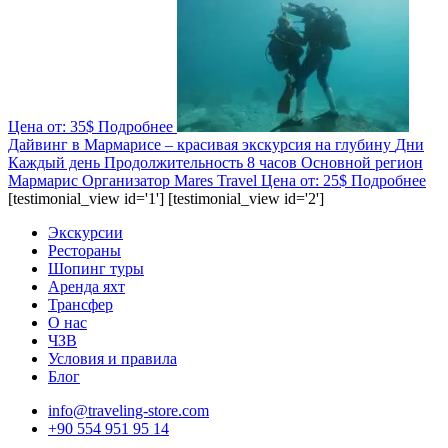
Цена от:
35$
Подробнее
Дайвинг в Мармарисе – красивая экскурсия на глубину
Дни
Каждый день
Продолжительность
8 часов
Основной регион
Мармарис
Организатор
Mares Travel
Цена от:
25$
Подробнее
[testimonial_view id='1'] [testimonial_view id='2']
Экскурсии
Рестораны
Шопинг туры
Аренда яхт
Трансфер
О нас
ЧЗВ
Условия и правила
Блог
info@traveling-store.com
+90 554 951 95 14