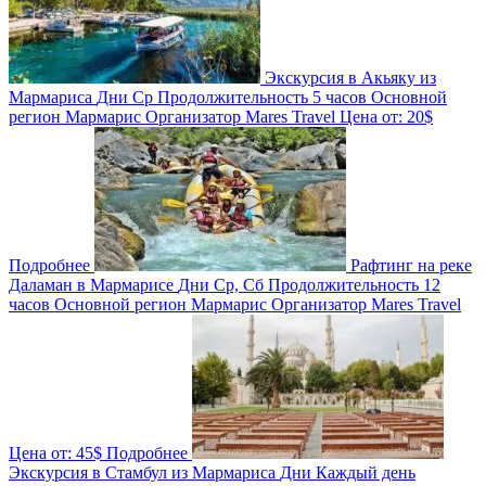
Экскурсия в Акьяку из
Мармариса
Дни
Ср
Продолжительность
5 часов
Основной
регион
Мармарис
Организатор
Mares Travel
Цена от:
20$
Подробнее
Рафтинг на реке
Даламан в Мармарисе
Дни
Ср, Сб
Продолжительность
12
часов
Основной регион
Мармарис
Организатор
Mares Travel
Цена от:
45$
Подробнее
Экскурсия в Стамбул из Мармариса
Дни
Каждый день