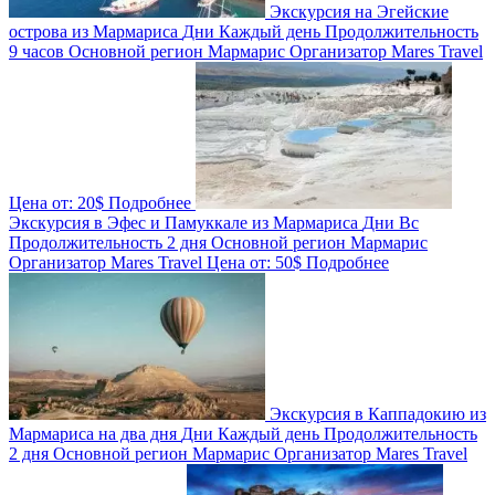
Экскурсия на Эгейские
острова из Мармариса
Дни
Каждый день
Продолжительность
9 часов
Основной регион
Мармарис
Организатор
Mares Travel
Цена от:
20$
Подробнее
Экскурсия в Эфес и Памуккале из Мармариса
Дни
Вс
Продолжительность
2 дня
Основной регион
Мармарис
Организатор
Mares Travel
Цена от:
50$
Подробнее
Экскурсия в Каппадокию из
Мармариса на два дня
Дни
Каждый день
Продолжительность
2 дня
Основной регион
Мармарис
Организатор
Mares Travel