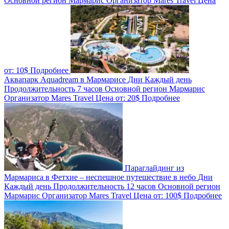
Основной регион
Мармарис
Организатор
Mares Travel
Цена
от:
10$
Подробнее
Аквапарк Aquadream в Мармарисе
Дни
Каждый день
Продолжительность
7 часов
Основной регион
Мармарис
Организатор
Mares Travel
Цена от:
20$
Подробнее
Параглайдинг из
Мармариса в Фетхие – неспешное путешествие в небо
Дни
Каждый день
Продолжительность
12 часов
Основной регион
Мармарис
Организатор
Mares Travel
Цена от:
100$
Подробнее