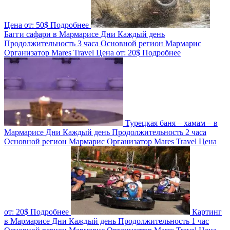
Цена от:
50$
Подробнее
Багги сафари в Мармарисе
Дни
Каждый день
Продолжительность
3 часа
Основной регион
Мармарис
Организатор
Mares Travel
Цена от:
20$
Подробнее
Турецкая баня – хамам – в
Мармарисе
Дни
Каждый день
Продолжительность
2 часа
Основной регион
Мармарис
Организатор
Mares Travel
Цена
от:
20$
Подробнее
Картинг
в Мармарисе
Дни
Каждый день
Продолжительность
1 час