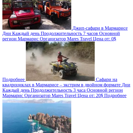
Джип-сафари в Мармарисе
Дни
Каждый день
Продолжительность
7 часов
Основной
регион
Мармарис
Организатор
Mares Travel
Цена от:
0$
Подробнее
Сафари на
квадроциклах в Мармарисе – экстрим в двойном формате
Дни
Каждый день
Продолжительность
3 часа
Основной регион
Мармарис
Организатор
Mares Travel
Цена от:
20$
Подробнее