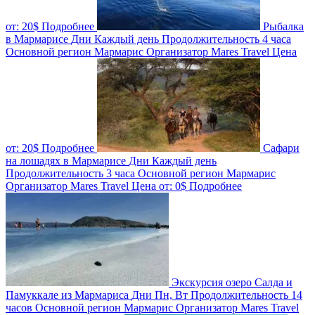
от:
20$
Подробнее
Рыбалка
в Мармарисе
Дни
Каждый день
Продолжительность
4 часа
Основной регион
Мармарис
Организатор
Mares Travel
Цена
от:
20$
Подробнее
Сафари
на лошадях в Мармарисе
Дни
Каждый день
Продолжительность
3 часа
Основной регион
Мармарис
Организатор
Mares Travel
Цена от:
0$
Подробнее
Экскурсия озеро Салда и
Памуккале из Мармариса
Дни
Пн, Вт
Продолжительность
14
часов
Основной регион
Мармарис
Организатор
Mares Travel