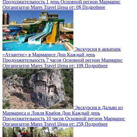
Продолжительность
1 день
Основной регион
Мармарис
Организатор
Mares Travel
Цена от:
0$
Подробнее
Экскурсия в аквапарк
«Атлантис» в Мармарисе
Дни
Каждый день
Продолжительность
7 часов
Основной регион
Мармарис
Организатор
Mares Travel
Цена от:
10$
Подробнее
Экскурсия в Дальян из
Мармариса и Ловля Крабов
Дни
Каждый день
Продолжительность
10 часов
Основной регион
Мармарис
Организатор
Mares Travel
Цена от:
25$
Подробнее