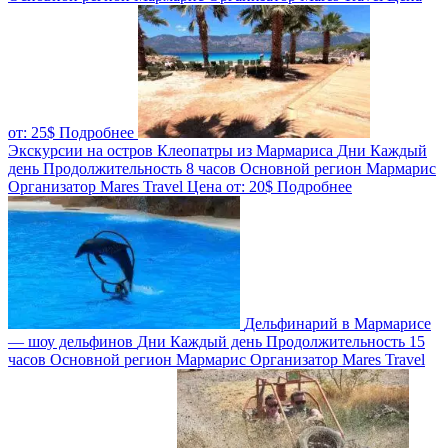
от:
25$
Подробнее
Экскурсии на остров Клеопатры из Мармариса
Дни
Каждый
день
Продолжительность
8 часов
Основной регион
Мармарис
Организатор
Mares Travel
Цена от:
20$
Подробнее
Дельфинарий в Мармарисе
— шоу дельфинов
Дни
Каждый день
Продолжительность
15
часов
Основной регион
Мармарис
Организатор
Mares Travel