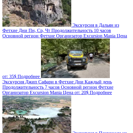
Экскурсия в Дальян из
Фетхие
Дни
Пн, Ср, Чт
Продолжительность
10 часов
Основной регион
Фетхие
Организатор
Excursion Mania
Цена
от:
35$
Подробнее
Экскурсия Джип Сафари в Фетхие
Дни
Каждый день
Продолжительность
7 часов
Основной регион
Фетхие
Организатор
Excursion Mania
Цена от:
20$
Подробнее