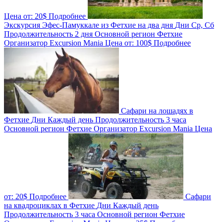
Цена от:
20$
Подробнее
Экскурсия Эфес-Памуккале из Фетхие на два дня
Дни
Ср, Сб
Продолжительность
2 дня
Основной регион
Фетхие
Организатор
Excursion Mania
Цена от:
100$
Подробнее
Сафари на лошадях в
Фетхие
Дни
Каждый день
Продолжительность
3 часа
Основной регион
Фетхие
Организатор
Excursion Mania
Цена
от:
20$
Подробнее
Сафари
на квадроциклах в Фетхие
Дни
Каждый день
Продолжительность
3 часа
Основной регион
Фетхие