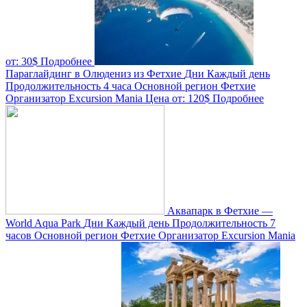
от:
30$
Подробнее
Параглайдинг в Олюдениз из Фетхие
Дни
Каждый день
Продолжительность
4 часа
Основной регион
Фетхие
Организатор
Excursion Mania
Цена от:
120$
Подробнее
Аквапарк в Фетхие —
World Aqua Park
Дни
Каждый день
Продолжительность
7
часов
Основной регион
Фетхие
Организатор
Excursion Mania