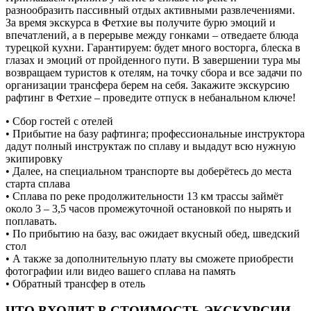
разнообразить пассивный отдых активными развлечениями.
За время экскурса в Фетхие вы получите бурю эмоций и
впечатлений, а в перерыве между гонками – отведаете блюда
турецкой кухни. Гарантируем: будет много восторга, блеска в
глазах и эмоций от пройденного пути. В завершении тура мы
возвращаем туристов к отелям, на точку сбора и все задачи по
организации трансфера берем на себя. Закажите экскурсию
рафтинг в Фетхие – проведите отпуск в небанальном ключе!
• Сбор гостей с отелей
• Прибытие на базу рафтинга; профессиональные инструктора
дадут полный инструктаж по сплаву и выдадут всю нужную
экипировку
• Далее, на специальном транспорте вы доберётесь до места
старта сплава
• Сплава по реке продолжительности 13 км трассы займёт
около 3 – 3,5 часов промежуточной остановкой по нырять и
поплавать.
• По прибытию на базу, вас ожидает вкусный обед, шведский
стол
• А также за дополнительную плату вы сможете приобрести
фотографии или видео вашего сплава на память
• Обратный трансфер в отель
ЧТО ВХОДИТ В СТОИМОСТЬ ЭКСКУРСИИ