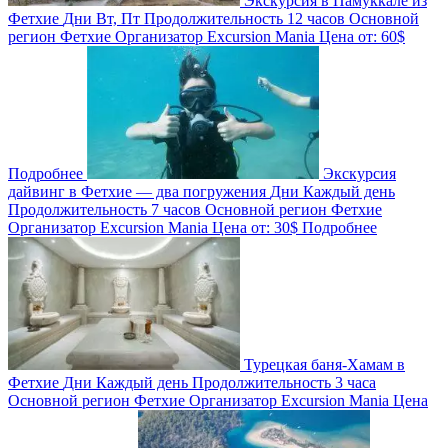
Экскурсия в Памуккале из
Фетхие
Дни
Вт, Пт
Продолжительность
12 часов
Основной
регион
Фетхие
Организатор
Excursion Mania
Цена от:
60$
Подробнее
Экскурсия
дайвинг в Фетхие — два погружения
Дни
Каждый день
Продолжительность
7 часов
Основной регион
Фетхие
Организатор
Excursion Mania
Цена от:
30$
Подробнее
Турецкая баня-Хамам в
Фетхие
Дни
Каждый день
Продолжительность
3 часа
Основной регион
Фетхие
Организатор
Excursion Mania
Цена