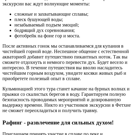
экскурсии вас ждут волнующие моменты:
сложные и захватывающие сплавы;
плеск бушующей воды;
незабываемый подъем эмоций;
бодрящий дух соревнования;
фотобрейк на фоне гор и моста.
После активных гонок мы останавливаемся для купания в
чистейшей горной воде. Неспешное общение с естественной
акваторией добавит путешествию пикантных ноток. Так вы
сможете отдохнуть и немного перевести дух. Будет весело и
интересно. В течение путешествия вы вволю насладитесь
чистейшим горным воздухом, увидите косяки живых рыб и
приобретете полезный опыт в сплаве.
Кульминацией этого тура станет качание на бурных волнах и
прыжки со скалистых берегов в воду. Гарантируем полную
безопасность проводимых мероприятий и дозированную
выдержку времени. Никто из участников экскурсии в Фетхие
не сможет переохладиться и получить травму.
Рафинг ‑ развлечение для сильных духом!
Приглашаем принять участие в сплаве по реке и