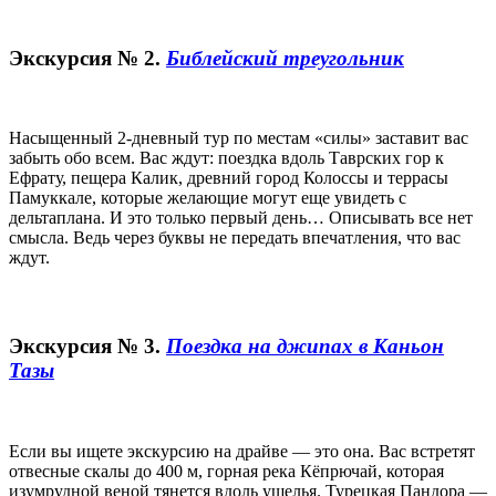
Экскурсия № 2.
Библейский треугольник
Насыщенный 2-дневный тур по местам «силы» заставит вас
забыть обо всем. Вас ждут: поездка вдоль Таврских гор к
Ефрату, пещера Калик, древний город Колоссы и террасы
Памуккале, которые желающие могут еще увидеть с
дельтаплана. И это только первый день… Описывать все нет
смысла. Ведь через буквы не передать впечатления, что вас
ждут.
Экскурсия № 3.
Поездка на джипах в Каньон
Тазы
Если вы ищете экскурсию на драйве ― это она. Вас встретят
отвесные скалы до 400 м, горная река Кёпрючай, которая
изумрудной веной тянется вдоль ущелья. Турецкая Пандора ―