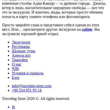
каменные столбы Адам Каялар ― и древние города. Джипы,
ветер в лицо, восхитительное ощущение свободы ― вот что
это за экскурсия. И конечно, виды, которые просто обязаны
попасть в карту памяти телефона или фотоаппарата.
Просто закройте глаза и представьте себя в одном из этих
мест. Или… просмотрите другие экскурсии на
сайте
. Вы
заслужили хороший яркий отдых.
Экскурсии
Рестораны
Шопинг туры
Аренда яхт
Трансфер
О нас
ЧЗВ
Условия и правила
Блог
info@traveling-store.com
+90 554 951 95 14
Traveling Store 2020 ©. All rights reserved.
fb