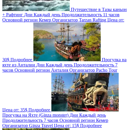
Путешествие в Тазы каньон
+ Рафтинг
Дни
Каждый день
Продолжительность
11 часов
Основной регион
Кемер
Организатор
Tarzan Rafting
Цена от:
30$
Подробнее
Прогулка на
яхте из Анталии
Дни
Каждый день
Продолжительность
7
часов
Основной регион
Анталия
Организатор
Pacho Tour
Цена от:
35$
Подробнее
Прогулка на Яхте (Ginza monster)
Дни
Каждый день
Продолжительность
7 часов
Основной регион
Кемер
Организатор
Ginza Travel
Цена от:
15$
Подробнее