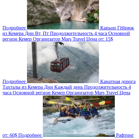
Подробнее
Каньон Гёйнюк
из Кемера
Дни
Вт, Пт
Продолжительность
4 часа
Основной
регион
Кемер
Организатор
Marş Travel
Цена от:
15$
Подробнее
Канатная дорога
Тахталы из Кемера
Дни
Каждый день
Продолжительность
4
часа
Основной регион
Кемер
Организатор
Marş Travel
Цена
от:
60$
Подробнее
Рафтинг