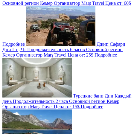
Основной регион
Кемер
Организатор
Marş Travel
Цена от:
60$
Подробнее
Джип Сафари
Дни
Пн, Чт
Продолжительность
6 часов
Основной регион
Кемер
Организатор
Marş Travel
Цена от:
25$
Подробнее
Турецкие бани
Дни
Каждый
день
Продолжительность
2 часа
Основной регион
Кемер
Организатор
Marş Travel
Цена от:
15$
Подробнее