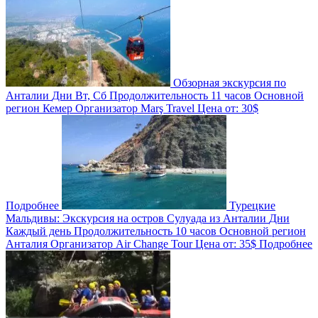
Обзорная экскурсия по
Анталии
Дни
Вт, Сб
Продолжительность
11 часов
Основной
регион
Кемер
Организатор
Marş Travel
Цена от:
30$
Подробнее
Турецкие
Мальдивы: Экскурсия на остров Сулуада из Анталии
Дни
Каждый день
Продолжительность
10 часов
Основной регион
Анталия
Организатор
Air Change Tour
Цена от:
35$
Подробнее