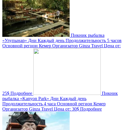
Пикник рыбалка
«Улупынар»
Дни
Каждый день
Продолжительность
5 часов
Основной регион
Кемер
Организатор
Ginza Travel
Цена от:
25$
Подробнее
Пикник
рыбалка «Kanyon Park»
Дни
Каждый день
Продолжительность
4 часа
Основной регион
Кемер
Организатор
Ginza Travel
Цена от:
30$
Подробнее