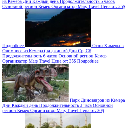
из Кемера
Дни
Каждый день
Продолжительность
5 часов
Основной регион
Кемер
Организатор
Marş Travel
Цена от:
25$
Подробнее
Огни Химеры в
Олимпосе из Кемера (на джипах)
Дни
Ср, Сб
Продолжительность
6 часов
Основной регион
Кемер
Организатор
Marş Travel
Цена от:
35$
Подробнее
Парк Динозавров из Кемера
Дни
Каждый день
Продолжительность
3 часа
Основной
регион
Кемер
Организатор
Marş Travel
Цена от:
30$