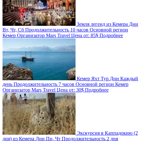
Земля легенд из Кемера
Дни
Вт, Чт, Сб
Продолжительность
10 часов
Основной регион
Кемер
Организатор
Marş Travel
Цена от:
85$
Подробнее
Кемер Яхт Тур
Дни
Каждый
день
Продолжительность
7 часов
Основной регион
Кемер
Организатор
Marş Travel
Цена от:
30$
Подробнее
Экскурсия в Каппадокию (2
дня) из Кемера
Дни
Пн, Чт
Продолжительность
2 дня