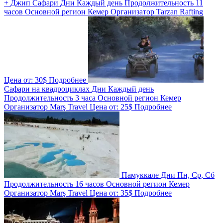
+ Джип Cафари
Дни
Каждый день
Продолжительность
11
часов
Основной регион
Кемер
Организатор
Tarzan Rafting
Цена от:
30$
Подробнее
Сафари на квадроциклах
Дни
Каждый день
Продолжительность
3 часа
Основной регион
Кемер
Организатор
Marş Travel
Цена от:
25$
Подробнее
Памуккале
Дни
Пн, Ср, Сб
Продолжительность
16 часов
Основной регион
Кемер
Организатор
Marş Travel
Цена от:
35$
Подробнее