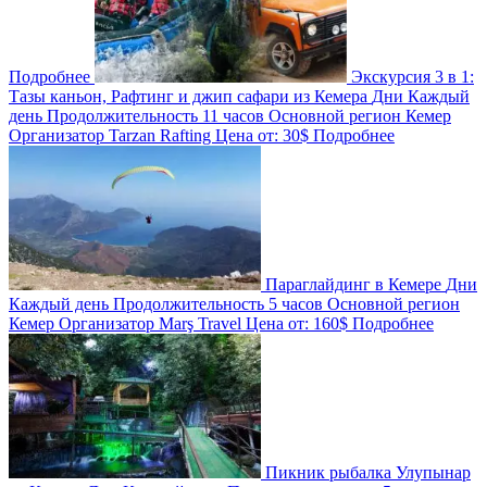
Подробнее
Экскурсия 3 в 1:
Тазы каньон, Рафтинг и джип сафари из Кемера
Дни
Каждый
день
Продолжительность
11 часов
Основной регион
Кемер
Организатор
Tarzan Rafting
Цена от:
30$
Подробнее
Параглайдинг в Кемере
Дни
Каждый день
Продолжительность
5 часов
Основной регион
Кемер
Организатор
Marş Travel
Цена от:
160$
Подробнее
Пикник рыбалка Улупынар