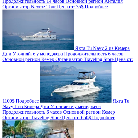
Продолжительность
14 часов
Основной регион
Анталия
Организатор
Nevroz Tour
Цена от:
35$
Подробнее
Яхта Tu Navy 2 из Кемера
Дни
Уточняйте у менеджера
Продолжительность
6 часов
Основной регион
Кемер
Организатор
Traveling Store
Цена от:
1100$
Подробнее
Яхта Tu
Navy 1 из Кемера
Дни
Уточняйте у менеджера
Продолжительность
6 часов
Основной регион
Кемер
Организатор
Traveling Store
Цена от:
650$
Подробнее