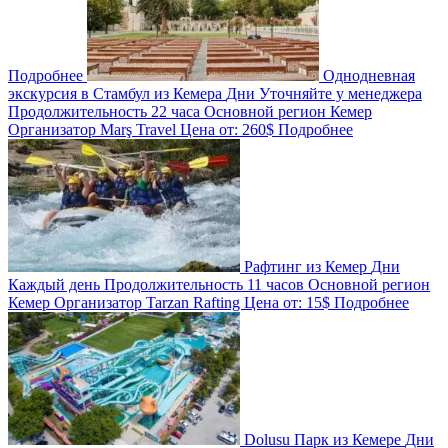
Подробнее
Однодневная
экскурсия в Стамбул из Кемера
Дни
Уточняйте у менеджера
Продолжительность
22 часа
Основной регион
Кемер
Организатор
Marş Travel
Цена от:
260$
Подробнее
Рафтинг из Кемер
Дни
Каждый день
Продолжительность
11 часов
Основной регион
Кемер
Организатор
Tarzan Rafting
Цена от:
15$
Подробнее
Dolusu Парк из Кемере
Дни