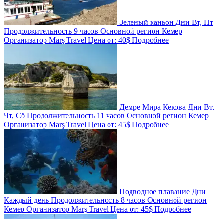
Зеленый каньон
Дни
Вт, Пт
Продолжительность
9 часов
Основной регион
Кемер
Организатор
Marş Travel
Цена от:
40$
Подробнее
Демре Мира Кекова
Дни
Вт,
Чт, Сб
Продолжительность
11 часов
Основной регион
Кемер
Организатор
Marş Travel
Цена от:
45$
Подробнее
Подводное плавание
Дни
Каждый день
Продолжительность
8 часов
Основной регион
Кемер
Организатор
Marş Travel
Цена от:
45$
Подробнее