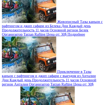
Живописный Тазы каньон с
рафтингом и джип сафари из Белека
Дни
Каждый день
Продолжительность
11 часов
Основной регион
Белек
Организатор
Tarzan Rafting
Цена от:
30$
Подробнее
Приключение в Тазы
каньон с рафтингом и джип сафари с выездом из Анталии
Дни
Каждый день
Продолжительность
11 часов
Основной
регион
Анталия
Организатор
Tarzan Rafting
Цена от:
30$