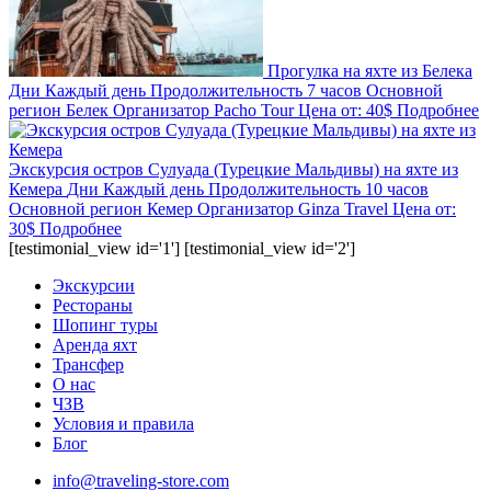
Прогулка на яхте из Белека
Дни
Каждый день
Продолжительность
7 часов
Основной
регион
Белек
Организатор
Pacho Tour
Цена от:
40$
Подробнее
Экскурсия остров Сулуада (Турецкие Мальдивы) на яхте из
Кемера
Дни
Каждый день
Продолжительность
10 часов
Основной регион
Кемер
Организатор
Ginza Travel
Цена от:
30$
Подробнее
[testimonial_view id='1'] [testimonial_view id='2']
Экскурсии
Рестораны
Шопинг туры
Аренда яхт
Трансфер
О нас
ЧЗВ
Условия и правила
Блог
info@traveling-store.com