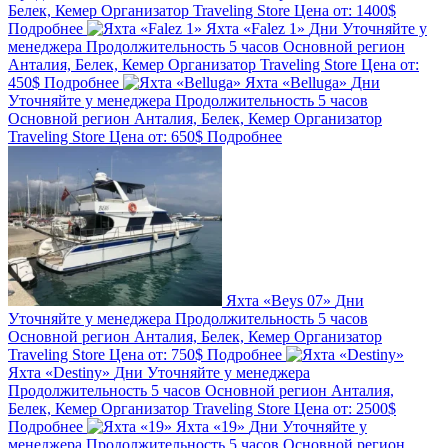
Белек, Кемер
Организатор
Traveling Store
Цена от:
1400$
Подробнее
Яхта «Falez 1»
Дни
Уточняйте у
менеджера
Продолжительность
5 часов
Основной регион
Анталия, Белек, Кемер
Организатор
Traveling Store
Цена от:
450$
Подробнее
Яхта «Belluga»
Дни
Уточняйте у менеджера
Продолжительность
5 часов
Основной регион
Анталия, Белек, Кемер
Организатор
Traveling Store
Цена от:
650$
Подробнее
Яхта «Beys 07»
Дни
Уточняйте у менеджера
Продолжительность
5 часов
Основной регион
Анталия, Белек, Кемер
Организатор
Traveling Store
Цена от:
750$
Подробнее
Яхта «Destiny»
Дни
Уточняйте у менеджера
Продолжительность
5 часов
Основной регион
Анталия,
Белек, Кемер
Организатор
Traveling Store
Цена от:
2500$
Подробнее
Яхта «19»
Дни
Уточняйте у
менеджера
Продолжительность
5 часов
Основной регион