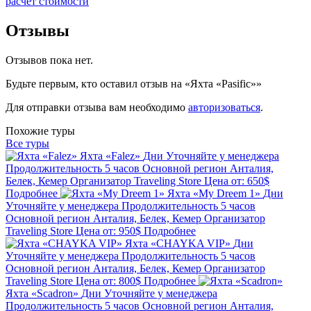
расчет стоимости
Отзывы
Отзывов пока нет.
Будьте первым, кто оставил отзыв на «Яхта «Pasific»»
Для отправки отзыва вам необходимо
авторизоваться
.
Похожие туры
Все туры
Яхта «Falez»
Дни
Уточняйте у менеджера
Продолжительность
5 часов
Основной регион
Анталия,
Белек, Кемер
Организатор
Traveling Store
Цена от:
650$
Подробнее
Яхта «My Dreem 1»
Дни
Уточняйте у менеджера
Продолжительность
5 часов
Основной регион
Анталия, Белек, Кемер
Организатор
Traveling Store
Цена от:
950$
Подробнее
Яхта «CHAYKA VIP»
Дни
Уточняйте у менеджера
Продолжительность
5 часов
Основной регион
Анталия, Белек, Кемер
Организатор
Traveling Store
Цена от:
800$
Подробнее
Яхта «Scadron»
Дни
Уточняйте у менеджера
Продолжительность
5 часов
Основной регион
Анталия,