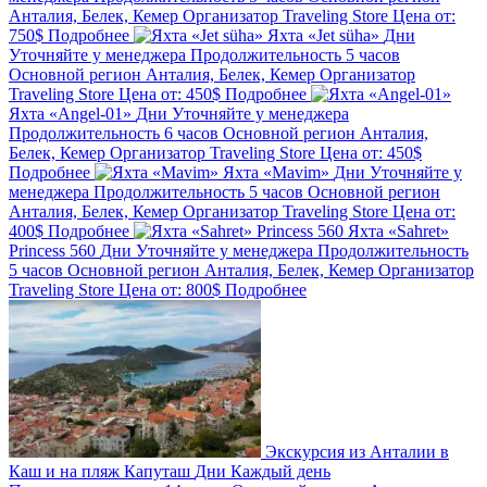
Анталия, Белек, Кемер
Организатор
Traveling Store
Цена от:
750$
Подробнее
Яхта «Jet süha»
Дни
Уточняйте у менеджера
Продолжительность
5 часов
Основной регион
Анталия, Белек, Кемер
Организатор
Traveling Store
Цена от:
450$
Подробнее
Яхта «Angel-01»
Дни
Уточняйте у менеджера
Продолжительность
6 часов
Основной регион
Анталия,
Белек, Кемер
Организатор
Traveling Store
Цена от:
450$
Подробнее
Яхта «Mavim»
Дни
Уточняйте у
менеджера
Продолжительность
5 часов
Основной регион
Анталия, Белек, Кемер
Организатор
Traveling Store
Цена от:
400$
Подробнее
Яхта «Sahret»
Princess 560
Дни
Уточняйте у менеджера
Продолжительность
5 часов
Основной регион
Анталия, Белек, Кемер
Организатор
Traveling Store
Цена от:
800$
Подробнее
Экскурсия из Анталии в
Каш и на пляж Капуташ
Дни
Каждый день