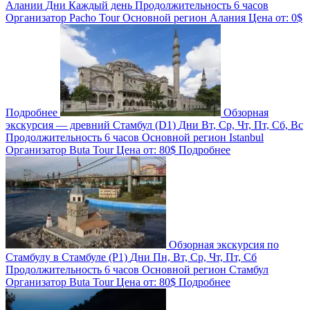
Алании
Дни
Каждый день
Продолжительность
6 часов
Организатор
Pacho Tour
Основной регион
Алания
Цена от:
0$
Подробнее
Обзорная
экскурсия — древний Стамбул (D1)
Дни
Вт, Ср, Чт, Пт, Сб, Вс
Продолжительность
6 часов
Основной регион
Istanbul
Организатор
Buta Tour
Цена от:
80$
Подробнее
Обзорная экскурсия по
Стамбулу в Стамбуле (P1)
Дни
Пн, Вт, Ср, Чт, Пт, Сб
Продолжительность
6 часов
Основной регион
Стамбул
Организатор
Buta Tour
Цена от:
80$
Подробнее