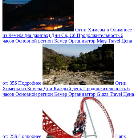
Огни Химеры в Олимпосе
из Кемера (на джипах)
Дни
Ср, Сб
Продолжительность
6
часов
Основной регион
Кемер
Организатор
Marş Travel
Цена
от:
35$
Подробнее
Огни
Химеры из Кемера
Дни
Каждый день
Продолжительность
6
часов
Основной регион
Кемер
Организатор
Ginza Travel
Цена
от:
25$
Подробнее
Парк