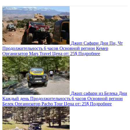
Джип Сафари
Дни
Пн, Чт
Продолжительность
6 часов
Основной регион
Кемер
Организатор
Marş Travel
Цена от:
25$
Подробнее
Джип сафари из Белека
Дни
Каждый день
Продолжительность
6 часов
Основной регион
Белек
Организатор
Pacho Tour
Цена от:
25$
Подробнее