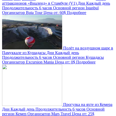
аттракционов «Виаленд» в Стамбуле (V1)
Дни
Каждый день
Продолжительность
6 часов
Основной регион
Istanbul
Организатор
Buta Tour
Цена от:
60$
Подробнее
Полёт на воздушном шаре в
Памуккале из Кушадасы
Дни
Каждый день
Продолжительность
6 часов
Основной регион
Кушадасы
Организатор
Excursion Mania
Цена от:
0$
Подробнее
Прогулка на яхте из Кемера
Дни
Каждый день
Продолжительность
6 часов
Основной
регион
Кемер
Организатор
Marş Travel
Цена от:
25$