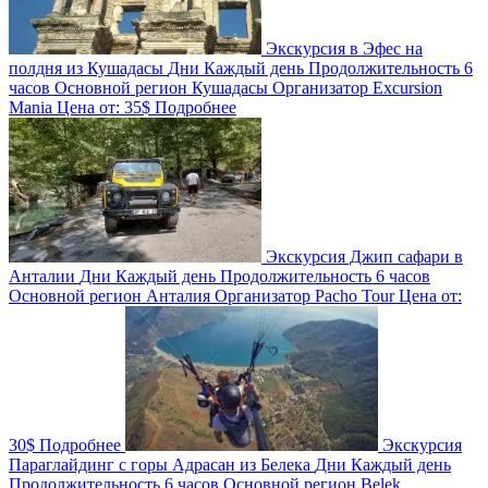
Экскурсия в Эфес на
полдня из Кушадасы
Дни
Каждый день
Продолжительность
6
часов
Основной регион
Кушадасы
Организатор
Excursion
Mania
Цена от:
35$
Подробнее
Экскурсия Джип сафари в
Анталии
Дни
Каждый день
Продолжительность
6 часов
Основной регион
Анталия
Организатор
Pacho Tour
Цена от:
30$
Подробнее
Экскурсия
Параглайдинг с горы Адрасан из Белека
Дни
Каждый день
Продолжительность
6 часов
Основной регион
Belek