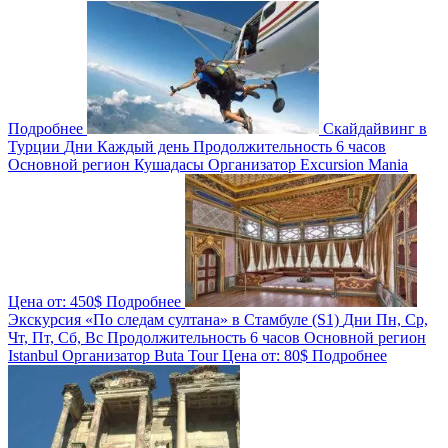
Подробнее
Скайдайвинг в
Турции
Дни
Каждый день
Продолжительность
6 часов
Основной регион
Кушадасы
Организатор
Excursion Mania
Цена от:
450$
Подробнее
Экскурсия «По следам султана» в Стамбуле (S1)
Дни
Пн, Ср,
Чт, Пт, Сб, Вс
Продолжительность
6 часов
Основной регион
Istanbul
Организатор
Buta Tour
Цена от:
80$
Подробнее