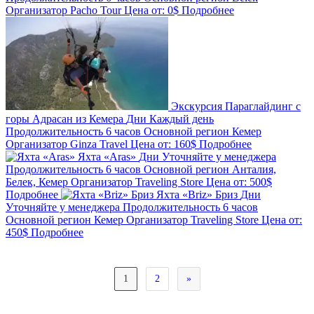
Организатор
Pacho Tour
Цена от:
0$
Подробнее
Экскурсия Параглайдинг с
горы Адрасан из Кемера
Дни
Каждый день
Продолжительность
6 часов
Основной регион
Кемер
Организатор
Ginza Travel
Цена от:
160$
Подробнее
Яхта «Aras»
Дни
Уточняйте у менеджера
Продолжительность
6 часов
Основной регион
Анталия,
Белек, Кемер
Организатор
Traveling Store
Цена от:
500$
Подробнее
Яхта «Briz» Бриз
Дни
Уточняйте у менеджера
Продолжительность
6 часов
Основной регион
Кемер
Организатор
Traveling Store
Цена от:
450$
Подробнее
1
2
»