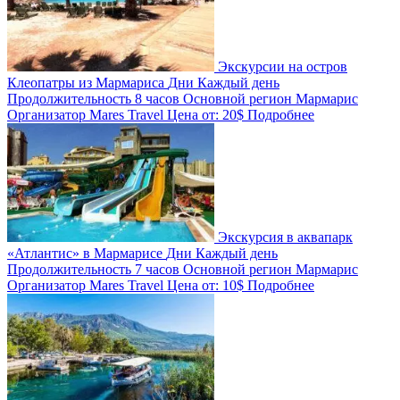
Экскурсии на остров
Клеопатры из Мармариса
Дни
Каждый день
Продолжительность
8 часов
Основной регион
Мармарис
Организатор
Mares Travel
Цена от:
20$
Подробнее
Экскурсия в аквапарк
«Атлантис» в Мармарисе
Дни
Каждый день
Продолжительность
7 часов
Основной регион
Мармарис
Организатор
Mares Travel
Цена от:
10$
Подробнее