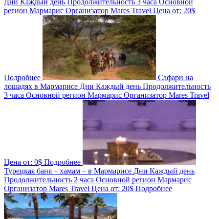
Дни
Каждый день
Продолжительность
3 часа
Основной
регион
Мармарис
Организатор
Mares Travel
Цена от:
20$
Подробнее
Сафари на
лошадях в Мармарисе
Дни
Каждый день
Продолжительность
3 часа
Основной регион
Мармарис
Организатор
Mares Travel
Цена от:
0$
Подробнее
Турецкая баня – хамам – в Мармарисе
Дни
Каждый день
Продолжительность
2 часа
Основной регион
Мармарис
Организатор
Mares Travel
Цена от:
20$
Подробнее