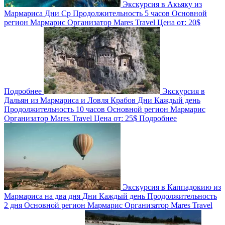
Экскурсия в Акьяку из
Мармариса
Дни
Ср
Продолжительность
5 часов
Основной
регион
Мармарис
Организатор
Mares Travel
Цена от:
20$
Подробнее
Экскурсия в
Дальян из Мармариса и Ловля Крабов
Дни
Каждый день
Продолжительность
10 часов
Основной регион
Мармарис
Организатор
Mares Travel
Цена от:
25$
Подробнее
Экскурсия в Каппадокию из
Мармариса на два дня
Дни
Каждый день
Продолжительность
2 дня
Основной регион
Мармарис
Организатор
Mares Travel