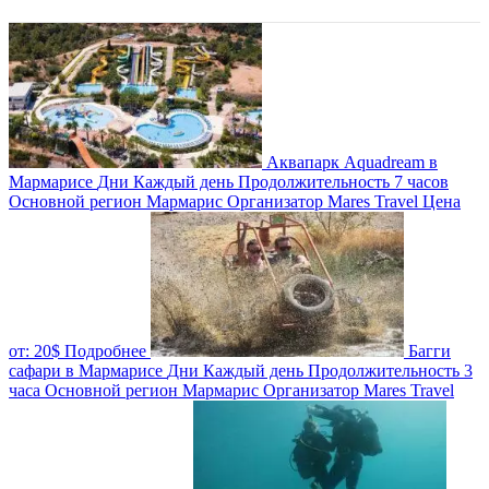
Аквапарк Aquadream в
Мармарисе
Дни
Каждый день
Продолжительность
7 часов
Основной регион
Мармарис
Организатор
Mares Travel
Цена
от:
20$
Подробнее
Багги
сафари в Мармарисе
Дни
Каждый день
Продолжительность
3
часа
Основной регион
Мармарис
Организатор
Mares Travel