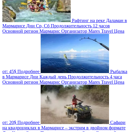
Рафтинг на реке Даламан в
Мармарисе
Дни
Ср, Сб
Продолжительность
12 часов
Основной регион
Мармарис
Организатор
Mares Travel
Цена
от:
45$
Подробнее
Рыбалка
в Мармарисе
Дни
Каждый день
Продолжительность
4 часа
Основной регион
Мармарис
Организатор
Mares Travel
Цена
от:
20$
Подробнее
Сафари
на квадроциклах в Мармарисе – экстрим в двойном формате