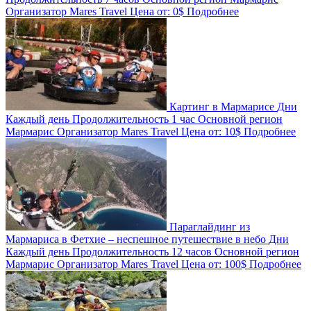
Организатор
Mares Travel
Цена от:
0$
Подробнее
Картинг в Мармарисе
Дни
Каждый день
Продолжительность
1 час
Основной регион
Мармарис
Организатор
Mares Travel
Цена от:
10$
Подробнее
Параглайдинг из
Мармариса в Фетхие – неспешное путешествие в небо
Дни
Каждый день
Продолжительность
12 часов
Основной регион
Мармарис
Организатор
Mares Travel
Цена от:
100$
Подробнее