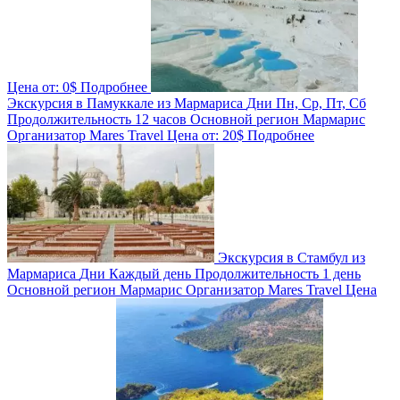
Цена от:
0$
Подробнее
Экскурсия в Памуккале из Мармариса
Дни
Пн, Ср, Пт, Сб
Продолжительность
12 часов
Основной регион
Мармарис
Организатор
Mares Travel
Цена от:
20$
Подробнее
Экскурсия в Стамбул из
Мармариса
Дни
Каждый день
Продолжительность
1 день
Основной регион
Мармарис
Организатор
Mares Travel
Цена