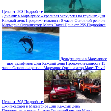
Цена от:
20$
Подробнее
Дайвинг в Мармарисе – красивая экскурсия на глубину
Дни
Каждый день
Продолжительность
8 часов
Основной регион
Мармарис
Организатор
Mares Travel
Цена от:
25$
Подробнее
Дельфинарий в Мармарисе
— шоу дельфинов
Дни
Каждый день
Продолжительность
15
часов
Основной регион
Мармарис
Организатор
Mares Travel
Цена от:
50$
Подробнее
Джип-сафари в Мармарисе
Дни
Каждый день
Продолжительность
7 часов
Основной регион
Мармарис