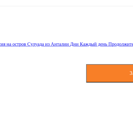
ия на остров Сулуада из Анталии
Дни
Каждый день
Продолжит
З